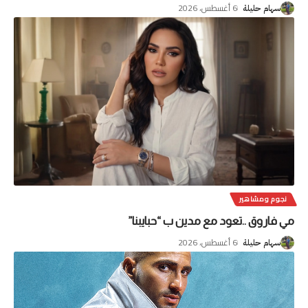
6 أغسطس، 2026
سهام حليلة
نجوم ومشاهير
مي فاروق ..تعود مع مدين ب “حبايبنا”
6 أغسطس، 2026
سهام حليلة