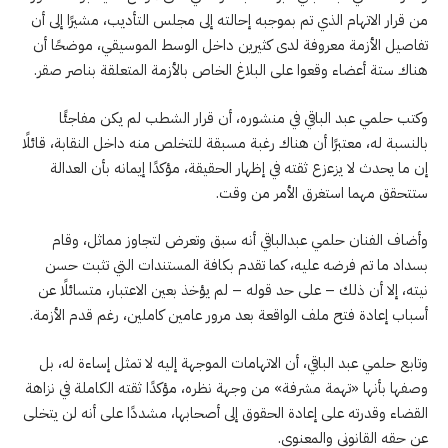
من قرار الاتهام الذي تم بموجبه إحالته إلى مجلس التأديب، مشيرًا إلى أن
تفاصيل الأزمة معروفة لدى كثيرين داخل الوسط الموسيقي، موضحًا أن
هناك ستة أعضاء وقعوا على البلاغ الخاص بالأزمة المتعلقة بناصر صقر.
وكتب حلمي عبد الباقي في منشوره، أن قرار الشطب لم يكن مفاجئًا
بالنسبة له، معتبرًا أن هناك رغبة مسبقة للتخلص منه داخل النقابة، قائلًا
إن ما يحدث لا يزعزع ثقته في إظهار الحقيقة، مؤكدًا إيمانه بأن العدالة
ستتحقق مهما استغرق الأمر من وقت.
وأضاف الفنان حلمي عبدالباقي أنه سبق وتعرض لتجاوز مماثل، وقام
بسداد ما تم فرضه عليه، كما تقدم بكافة المستندات التي تثبت حسن
نيته، إلا أن ذلك – على حد قوله – لم يؤخذ بعين الاعتبار، متسائلًا عن
أسباب إعادة فتح ملف الواقعة بعد مرور عامين كاملين، رغم قدم الأزمة.
وتابع حلمي عبد الباقي، أن الاتهامات الموجهة إليه لا تمثل إساءة له، بل
وصفها بأنها «تهمة مشرفة» من وجهة نظره، مؤكدًا ثقته الكاملة في نزاهة
القضاء وقدرته على إعادة الحقوق إلى أصحابها، مشددًا على أنه لن يتخلى
عن حقه القانوني والمعنوي.