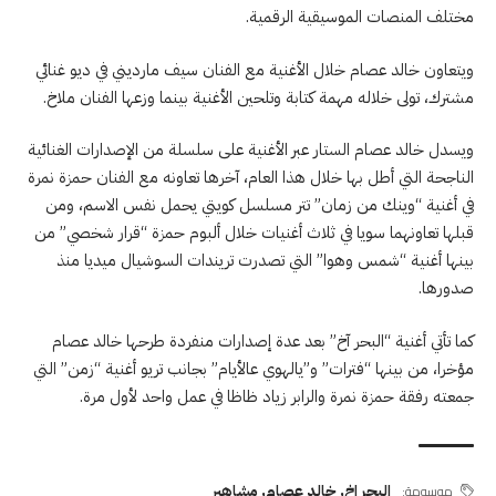
مختلف المنصات الموسيقية الرقمية.
ويتعاون خالد عصام خلال الأغنية مع الفنان سيف مارديني في ديو غنائي
مشترك، تولى خلاله مهمة كتابة وتلحين الأغنية بينما وزعها الفنان ملاخ.
ويسدل خالد عصام الستار عبر الأغنية على سلسلة من الإصدارات الغنائية
الناجحة التي أطل بها خلال هذا العام، آخرها تعاونه مع الفنان حمزة نمرة
في أغنية “وينك من زمان” تتر مسلسل كويتي يحمل نفس الاسم، ومن
قبلها تعاونهما سويا في ثلاث أغنيات خلال ألبوم حمزة “قرار شخصي” من
بينها أغنية “شمس وهوا” التي تصدرت تريندات السوشيال ميديا منذ
صدورها.
كما تأتي أغنية “البحر آخ” بعد عدة إصدارات منفردة طرحها خالد عصام
مؤخرا، من بينها “فترات” و”يالهوي عالأيام” بجانب تريو أغنية “زمن” التي
جمعته رفقة حمزة نمرة والرابر زياد ظاظا في عمل واحد لأول مرة.
موسومة:
البحر اخ
,
خالد عصام
,
مشاهير