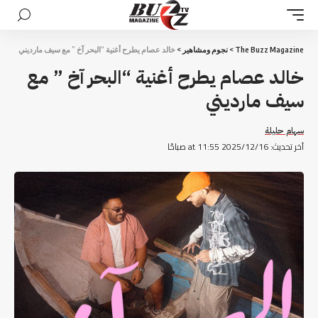
The Buzz Magazine
>
نجوم ومشاهير
>
خالد عصام يطرح أغنية “البحر آخ ” مع سيف مارديني
خالد عصام يطرح أغنية “البحر آخ ” مع
سيف مارديني
سهام حليلة
آخر تحديث: 2025/12/16 at 11:55 صباحًا