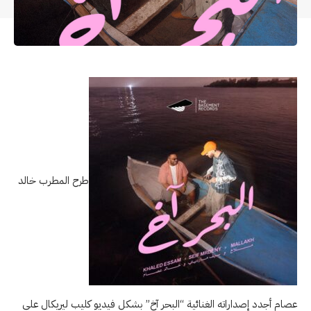
طرح المطرب خالد
عصام أجدد إصداراته الغنائية “البحر آخ” بشكل فيديو كليب ليريكال على