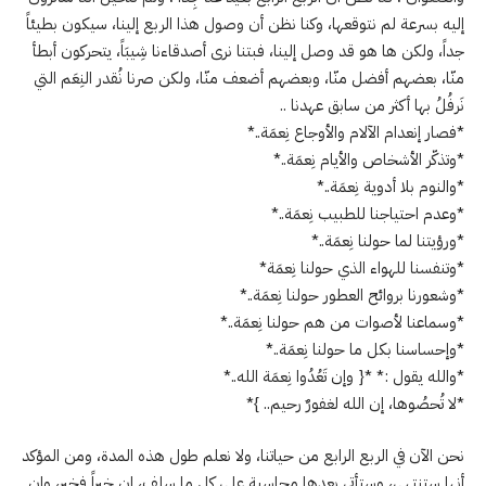
إليه بسرعة لم نتوقعها، وكنا نظن أن وصول هذا الربع إلينا، سيكون بطيئاً
جداً، ولكن ها هو قد وصل إلينا، فبتنا نرى أصدقاءنا شِيبَاً، يتحركون أبطأ
منّا، بعضهم أفضل منّا، وبعضهم أضعف منّا، ولكن صرنا نُقدر النِعَم التي
نَرفُلُ بها أكثر من سابق عهدنا ..
*فصار إنعدام الآلام والأوجاع نِعمَة..*
*وتذكّر الأشخاص والأيام نِعمَة..*
*والنوم بلا أدوية نِعمَة..*
*وعدم احتياجنا للطبيب نِعمَة..*
*ورؤيتنا لما حولنا نِعمَة..*
*وتنفسنا للهواء الذي حولنا نِعمَة*
*وشعورنا بروائح العطور حولنا نِعمَة..*
*وسماعنا لأصوات من هم حولنا نِعمَة..*
*وإحساسنا بكل ما حولنا نِعمَة..*
*والله يقول :* *{ وإن تَعُدُوا نِعمَة الله..*
*لا تُحصُوها، إن الله لغفورٌ رحيم.. }*
نحن الآن في الربع الرابع من حياتنا، ولا نعلم طول هذه المدة، ومن المؤكد
أنها ستنتهي، وستأتي بعدها محاسبة على كل ما سلف، إن خيراً فخير، وإن