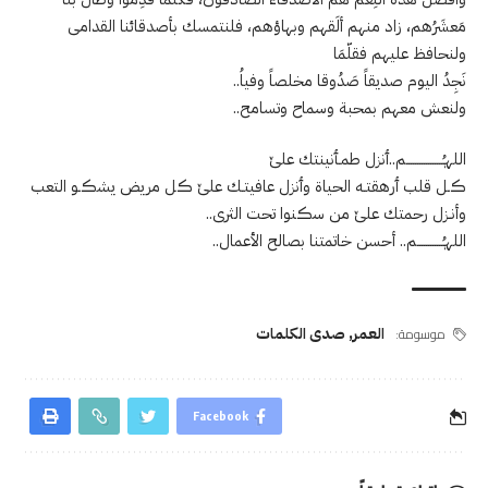
مَعشَرُهم، زاد منهم ألَقهم وبهاؤهم، فلنتمسك بأصدقائنا القدامى
ولنحافظ عليهم فقلّمَا
نَجِدُ اليوم صديقاً صَدُوقا مخلصاً وفياُ..
ولنعش معهم بمحبة وسماح وتسامح..
اللہُـــــــــــــــــم..ٲنزل طمـٲنينتك علێ
ڪـل قلب ٲرهقتـه الحياة وٲنزل عافيتـك علێ ڪل مريض يشڪـو التعب
وأنـزل رحمتك علێ من سڪنوا تحت الثرى..
اللہُــــــــــــم.. أحسن خاتمتنا بصالح الأعمال..
موسومة:
العمر
,
صدى الكلمات
Facebook