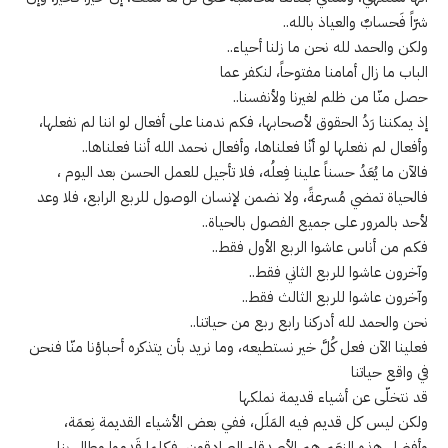
شرّاً فَحسابٌ والعياذ بالله..
ولكن والحمد لله نحن ما زلنا أحياء..
الباب ما زال أمامنا مفتوحاً، لنكفر عما
حصل منّا من ظلم لغيرنا ولأنفسنا..
إذ يمكننا رَدُ الحقوق لأصحابها، فكم ندمنا على أفعال لو اننا لم نفعلها،
وأفعال لم نفعلها لو أنّا فعلناها، وأفعال نحمد الله أننا فعلناها..
فالآن ما يُعَدُ حسناً علينا فِعلُه، فلا تأجيل للعمل الحسن بعد اليوم ،
فالحياة تمضي مُسرعةً، ولا نضمن لإنسان الوصول للربع الرابع، فلا وعد
لأحد بالمرور على جميع الفصول بالحياة..
فكم من أناس عاشوا الربع الأول فقط..
وآخرون عاشوا للربع الثاني فقط..
وآخرون عاشوا للربع الثالث فقط..
نحن والحمد لله أدركنا رابع ربع من حياتنا..
فعلينا الآن فعل كُلَّ خير نستطيعه، وما نريد بأن يتذكره أحباؤنا منّا فنحن
في واقع حياتنا
قد نتخلّى عن أشياء قديمة نملكها
ولكن ليس كل قديم فيه المَلَل، ففي بعض الأشياء القديمة نِعمَة،
وأفضل هذه النِعَم هم الأصدقاء الصادقون، فكلما قَدِموا وطال بنا