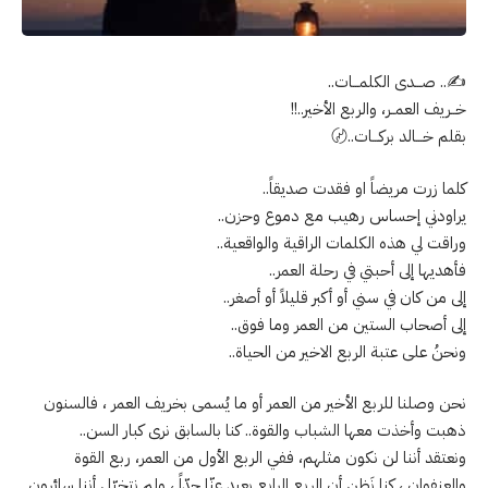
✍️.. صـــدى الكلمـــات..
خــريف العمــر، والربع الأخير..!!
بقلم خـــالد بركـــات..〄
كلما زرت مريضاً او فقدت صديقاً..
يراودني إحساس رهيب مع دموع وحزن..
وراقت لي هذه الكلمات الراقية والواقعية..
فأهديها إلى أحبتي في رحلة العمر..
إلى من كان في سني أو أكبر قليلاً أو أصغر..
إلى أصحاب الستين من العمر وما فوق..
ونحنُ على عتبة الربع الاخير من الحياة..
نحن وصلنا للربع الأخير من العمر أو ما يُسمى بخريف العمر ، فالسنون
ذهبت وأخذت معها الشباب والقوة.. كنا بالسابق نرى كبار السن..
ونعتقد أننا لن نكون مثلهم، ففي الربع الأول من العمر، ربع القوة
والعنفوان ، كنا نَظن أن الربع الرابع بعيد عنّا جِدّاً ، ولم نتخيّل أننا سائرون