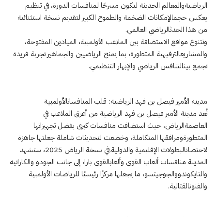
الرياضيةوالمعالم الحديثة لتكون مسرحًا لمنافسات الدورة، في تنظيم
يعكس حجمالإمكانات الضخمة والطموح الكبير لتقديم نسخة استثنائية
من هذا الحدثالرياضي العالمي.
وتتنوع مواقع الاستضافة بين الملاعب الأولمبية، الميادين المفتوحة،
والمشاريعالترفيهية المتطورة، بما يمنح الرياضيين والجماهير تجربة فريدة
تجمع بينالتنافس الرياضي والإبهار التنظيمي.
مدينة الأمير فيصل بن فهد الرياضية: قلب المنافساتالأولمبية
تُعد مدينة الأمير فيصل بن فهد الرياضية من أعرق الملاعب في
العاصمةالرياض، حيث استضافت منافسات كبرى بفضل تجهيزاتها
المتطورةومرافقها المتكاملة، وخضعت لتحديثات شاملة جعلتها جاهزة
لاحتضانالبطولات الإقليمية والدولية. في نسخة الرياض 2025، ستشهد
المدينة منافسات ألعاب القوى وألعابالقوى بارا، إلى جانب الجودو والكاراتيه
والتايكوندووالجوجيتسو، ما يجعلها مركزًا رئيسيًا للرياضات الأولمبية
والفنونالقتالية.