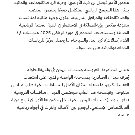
مجمع الأمير فيصل بن فهد الأولمبي: وجهة الرياضاتالجماعية والمائية
يمثل هذا المجمع الرياضي المتكامل صرحًا يحتضن الملاعب
والصالاتالمغلقة والمرافق التدريبية، ليكون وجهة مثالية لمنافسات
متنوّعة تعكس رؤيةالمملكة في الاستثمار في البنية التحتية الرياضية
الحديثة. وسيستضيف المجمع في دورة الرياض 2025 منافسات كرة
القدم(صالات)، كرة اليد، والسباحة، ما يجعله مركزًا للرياضات
الجماعيةوالمائية على حد سواء.
ميدان الجنادرية: الفروسية وسباقات الهجن في واجهةالبطولة
يُعرف ميدان الجنادرية بمساحاته الواسعة وقدرته على استيعاب
الفعالياتالكبرى، ما يجعله المكان الأمثل للمسابقات التي تتطلب ميادين
مفتوحة. وفينسخة هذا العام، سيحتضن الميدان منافسات الفروسية
(قفز الحواجز)وسباقات الهجن التي تسجّل حضورها الأول في تاريخ دورة
ألعابالتضامن الإسلامي، ليجمع بين الأصالة والتراث في أجواء رياضية
عالمية.