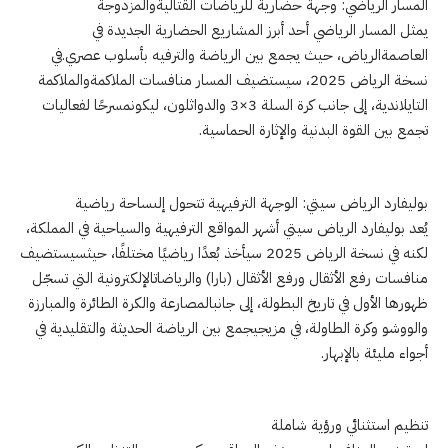
المسار الرياضي: وجهة حضارية للرياضات القتاليةوالمزدوجة
يمثل المسار الرياضي أحد أبرز المشاريع الحضارية الجديدة في
العاصمةالرياض، حيث يجمع بين الرياضة والترفيه بأسلوب عصري. في
نسخة الرياض 2025، سيستضيف المسار منافسات الملاكمةوالملاكمة
التايلاندية، إلى جانب كرة السلة 3×3 والدواثلون، ليكونمسرحًا لفعاليات
تجمع بين القوة البدنية والإثارة الحماسية.
بوليفارد الرياض سيتي: الوجهة الترفيهية تتحول إلىساحة رياضية
يُعد بوليفارد الرياض سيتي أشهر المواقع الترفيهية والسياحية في المملكة،
لكنه في نسخة الرياض 2025 سيأخذ بُعدًا رياضيًا مختلفًا، حيثسيستضيف
منافسات رفع الأثقال ورفع الأثقال (بارا) والرياضاتالإلكترونية التي تسجّل
ظهورها الأول في تاريخ البطولة، إلى جانبالمصارعة والكرة الطائرة والمبارزة
والووشو وكرة الطاولة، في مزيجيجمع بين الرياضة الحديثة والتقليدية في
أجواء مليئة بالإبهار.
تنظيم استثنائي ورؤية شاملة