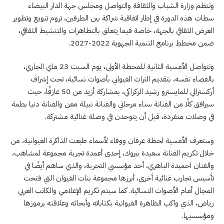
وتنظم وزارة الشباب والثقافة والتواصل ومجلس جهة الدار البيضاء
سطات هذه الدورة في إطار اتفاقية شراكة بين الطرفين، تروم تنويع وتطوير
العرض الثقافي بالجهة، خاصة فيما يتعلق بالتظاهرات والتنشيط الثقافي،
ضمن مخطط برنامج التنمية الجهوية 2022-2027.
وتتواصل الأمسية الثانية للمحطة الأولى، يوم السبت 23 ماي الجاري،
بالفضاء نفسه، بتقديم التراث الغيواني بأصوات نسائية، تحت إشراف
أركسترالي للمايسترو رشيد الركراكي، بمشاركة أزيد من 50 عازفًا، حيث
سيرافق كلًا من الفنانة سناء مرحاتي والفنانة نبيلة معن والفنانة دنيا بطمة
في وصلات منفردة، قبل أن يتوحدن في وصلة غنائية مشتركة.
وستعرف الأمسية لحظة عرفان ووفاء لأسماء طبعت الذاكرة الغيوانية، من
خلال تكريم الفنانة سعيدة بيروك، إحدى أعمدة تجربة مجموعة لمشاهب،
والفنان احميدة الباهري، أحد مؤسسي التجربة، والذي ساهم أيضًا في
تأسيس تجارب غنائية أخرى، أبرزها مجموعة بنات الغيوان التي فتحت
المجال أمام الأصوات النسائية. كما سيتم تكريم الإعلامي والكاتب العربي
رياض، الذي واكب الظاهرة الغيوانية بكتاباته وأبحاثه وعلاقته برموزها
ومؤسسيها.