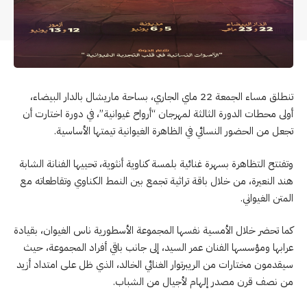
تنطلق مساء الجمعة 22 ماي الجاري، بساحة ماريشال بالدار البيضاء،
أولى محطات الدورة الثالثة لمهرجان “أرواح غيوانية”، في دورة اختارت أن
تجعل من الحضور النسائي في الظاهرة الغيوانية تيمتها الأساسية.
وتفتتح التظاهرة بسهرة غنائية بلمسة كناوية أنثوية، تحييها الفنانة الشابة
هند النعيرة، من خلال باقة تراثية تجمع بين النمط الكناوي وتقاطعاته مع
المتن الغيواني.
كما تحضر خلال الأمسية نفسها المجموعة الأسطورية ناس الغيوان، بقيادة
عرابها ومؤسسها الفنان عمر السيد، إلى جانب باقي أفراد المجموعة، حيث
سيقدمون مختارات من الريبرتوار الغنائي الخالد، الذي ظل على امتداد أزيد
من نصف قرن مصدر إلهام لأجيال من الشباب.