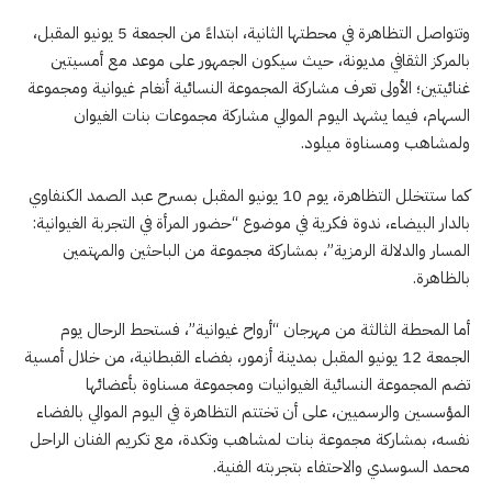
وتتواصل التظاهرة في محطتها الثانية، ابتداءً من الجمعة 5 يونيو المقبل،
بالمركز الثقافي مديونة، حيث سيكون الجمهور على موعد مع أمسيتين
غنائيتين؛ الأولى تعرف مشاركة المجموعة النسائية أنغام غيوانية ومجموعة
السهام، فيما يشهد اليوم الموالي مشاركة مجموعات بنات الغيوان
ولمشاهب ومسناوة ميلود.
كما ستتخلل التظاهرة، يوم 10 يونيو المقبل بمسرح عبد الصمد الكنفاوي
بالدار البيضاء، ندوة فكرية في موضوع “حضور المرأة في التجربة الغيوانية:
المسار والدلالة الرمزية”، بمشاركة مجموعة من الباحثين والمهتمين
بالظاهرة.
أما المحطة الثالثة من مهرجان “أرواح غيوانية”، فستحط الرحال يوم
الجمعة 12 يونيو المقبل بمدينة أزمور، بفضاء القبطانية، من خلال أمسية
تضم المجموعة النسائية الغيوانيات ومجموعة مسناوة بأعضائها
المؤسسين والرسميين، على أن تختتم التظاهرة في اليوم الموالي بالفضاء
نفسه، بمشاركة مجموعة بنات لمشاهب وتكدة، مع تكريم الفنان الراحل
محمد السوسدي والاحتفاء بتجربته الفنية.