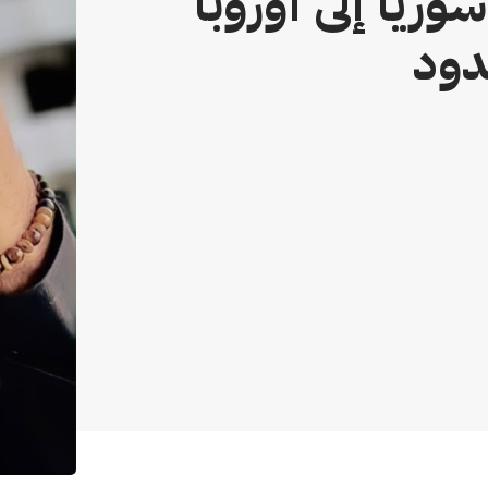
وريا إلى أوروبا
دود