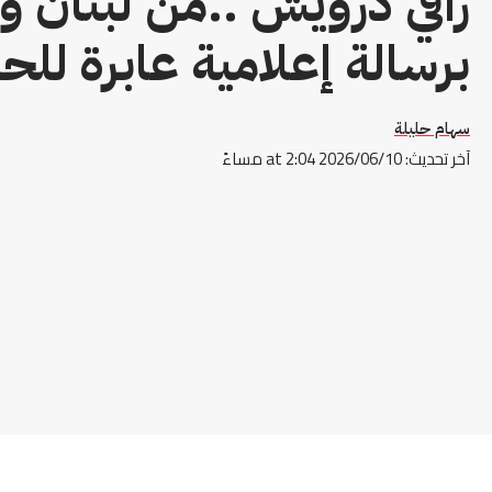
رافي درويش ..من لبنان وس
برسالة إعلامية عابرة للح
سهام حليلة
آخر تحديث: 2026/06/10 at 2:04 مساءً