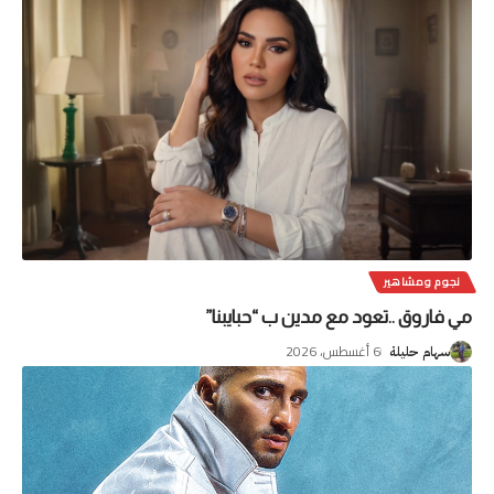
نجوم ومشاهير
مي فاروق ..تعود مع مدين ب “حبايبنا”
6 أغسطس، 2026
سهام حليلة