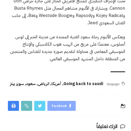
تحت الإشراف التنفيذي للمنتج الأمريكي الحائز على جائزة جرامي Don
Cannon. ويشارك في الألبوم مشاهير المجال مثل Busta Rhymes
وKojey Radical وRapsody وWestside Boogie وBas، إلى جانب
الفنان السعودي Jeed.
ويعكس الألبوم رحلة سعود الفنية الممتدة من مدينة الخبر إلى لوس
أنجلوس، معتمدًا على مزيج من الهيب هوب الكلاسيكي والإنتاج
الموسيقي المعاصر، في محاولة لتقديم صورة جديدة للفنانين والمنتجين
من المنطقة داخل المشهد الموسيقي العالمي.
موسومة:
Going back to saudi
,
أمريكا
,
الرياض
,
سعود
,
سويز بيتز
Facebook
اترك تعليقاً