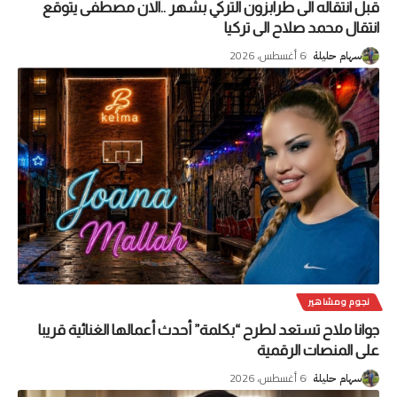
قبل انتقاله الى طرابزون التركي بشهر ..آلان مصطفى يتوقع
انتقال محمد صلاح الى تركيا
6 أغسطس، 2026
سهام حليلة
نجوم ومشاهير
جوانا ملاح تستعد لطرح “بكلمة” أحدث أعمالها الغنائية قريبا
على المنصات الرقمية
6 أغسطس، 2026
سهام حليلة