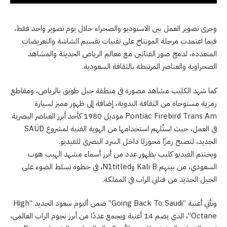
وجرى تصوير العمل بين الاستوديو والصحراء خلال يوم تصوير واحد فقط،
فيما اعتمدت مرحلة المونتاج على تقنيات تقسيم الشاشة والتعريضات
المتعددة، لدمج صور الفنانين مع معالم الرياض الحديثة والمشاهد
الصحراوية والعناصر المرتبطة بالثقافة السعودية.
كما شهد الكليب مشاهد مصورة في منطقة جبل طويق بالرياض، ومقاطع
رمزية مستوحاة من الثقافة البدوية، إضافة إلى ظهور مميز لسيارة
Pontiac Firebird Trans Am موديل 1980 كأحد أبرز العناصر البصرية
في العمل، حيث استُلهم استخدامها من الهوية الفنية لمشروع SAÜD
الجديد، لتصبح رمزًا محوريًا داخل السرد البصري للفيديو.
ويختتم الفيديو كليب بظهور عدد من أبرز أسماء مشهد الهيب هوب
السعودي، من بينهم Kali B وN1titled، في خطوة تسلط الضوء على
الجيل الجديد من فناني الراب في المملكة.
وتأتي أغنية “Going Back To Saudi” ضمن ألبوم سعود الجديد “High
Octane”، الذي يضم 14 أغنية ويجمع عددًا من أبرز نجوم الراب العالمي،