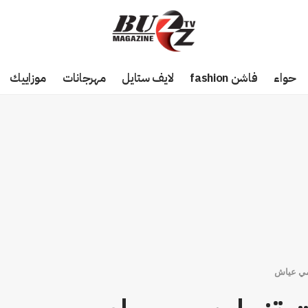
حواء
فاشن fashion
لايف ستايل
مهرجانات
موزاييك
مي عياش