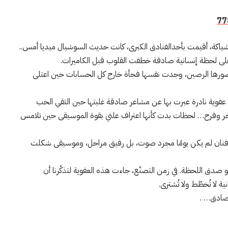
77
الشياكة، أقيمت بأحدالفنادق الكبرى، كانت حديث السوشيال ميديا أمس..
لى لحظة إنسانية صادقة خطفت القلوب قبل الكاميرات.
رها الرصين، وجدت نفسها فجأة خارج كل الحسابات حين اعتلى
بل عفوية نادرة عبرت بها عن مشاعر صادقة غلبتها حين التقي الحب
فخر وفرح… لحظات بدت كأنها اعتراف علني بقوة الموسيقى حين تلامس
هذا فنان لم يكن يومًا مجرد صوت، بل رفيق مراحل، وموسيقى شكلت
 صدق اللحظة. في زمن التصنّع، جاءت هذه العفوية لتذكّرنا أن
 لا تُخطّط ولا تُشترى.
الصادق… .