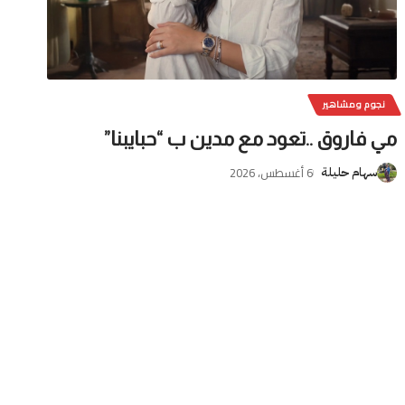
نجوم ومشاهير
مي فاروق ..تعود مع مدين ب “حبايبنا”
6 أغسطس، 2026
سهام حليلة