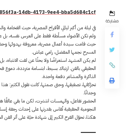
856f3a-14db-4173-9ee4-bba5d684c1cf
مشاركة
في ليلة من أكبر ليالي الأفراح المصرية، حيث الفخامة و
ولم تكن الأضواء مسلّطة فقط على العرس نفسه، بل ع
حيث قامت سيدة أعمال مصرية، معروفة بهدوئها وحضو
المسرح نجمها المفضل، رامي عياش.
لم يكن المشهد استعراضًا ولا بحثًا عن لفت الانتباه، 
الحقيقي بالفن. ارتباك بسيط، ابتسامة مترددة، دموع 
الذاكرة والمشاعر دفعة واحدة.
تحرّكاتها، تصفيقها، وحتى صمتها، كانت تقول الكثير: 
وجدانًا.
الحضور تفاعل، والهمسات انتشرت، لكن ما بقي عالقًا هو
النجومية الحقيقية تُقاس بقدرتها على إحداث رجفة إنسانية
هكذا، تحوّل الفرح الكبير إلى شهادة حيّة على أثر الفن 