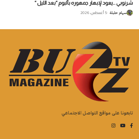
شرنوبي …يعود لإبهار جمهوره بألبوم “بعد الليل “
5 أغسطس، 2026
سهام حليلة
تابعونا على مواقع التواصل الاجتماعي