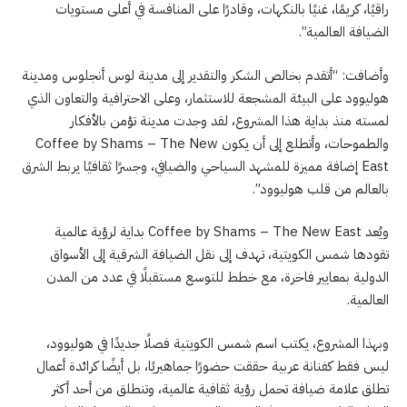
راقيًا، كريمًا، غنيًا بالنكهات، وقادرًا على المنافسة في أعلى مستويات
الضيافة العالمية”.
وأضافت: “أتقدم بخالص الشكر والتقدير إلى مدينة لوس أنجلوس ومدينة
هوليوود على البيئة المشجعة للاستثمار، وعلى الاحترافية والتعاون الذي
لمسته منذ بداية هذا المشروع، لقد وجدت مدينة تؤمن بالأفكار
والطموحات، وأتطلع إلى أن يكون Coffee by Shams – The New
East إضافة مميزة للمشهد السياحي والضيافي، وجسرًا ثقافيًا يربط الشرق
بالعالم من قلب هوليوود”.
ويُعد Coffee by Shams – The New East بداية لرؤية عالمية
تقودها شمس الكويتية، تهدف إلى نقل الضيافة الشرقية إلى الأسواق
الدولية بمعايير فاخرة، مع خطط للتوسع مستقبلًا في عدد من المدن
العالمية.
وبهذا المشروع، يكتب اسم شمس الكويتية فصلًا جديدًا في هوليوود،
ليس فقط كفنانة عربية حققت حضورًا جماهيريًا، بل أيضًا كرائدة أعمال
تطلق علامة ضيافة تحمل رؤية ثقافية عالمية، وتنطلق من أحد أكثر