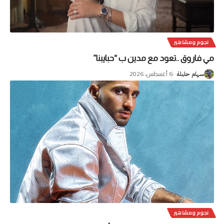
نجوم ومشاهير
مي فاروق ..تعود مع مدين ب “حبايبنا”
6 أغسطس، 2026
سهام حليلة
نجوم ومشاهير