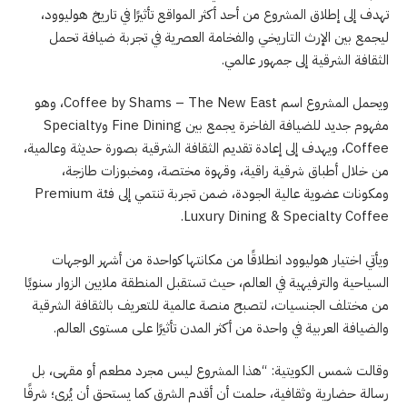
تهدف إلى إطلاق المشروع من أحد أكثر المواقع تأثيرًا في تاريخ هوليوود،
ليجمع بين الإرث التاريخي والفخامة العصرية في تجربة ضيافة تحمل
الثقافة الشرقية إلى جمهور عالمي.
ويحمل المشروع اسم Coffee by Shams – The New East، وهو
مفهوم جديد للضيافة الفاخرة يجمع بين Fine Dining وSpecialty
Coffee، ويهدف إلى إعادة تقديم الثقافة الشرقية بصورة حديثة وعالمية،
من خلال أطباق شرقية راقية، وقهوة مختصة، ومخبوزات طازجة،
ومكونات عضوية عالية الجودة، ضمن تجربة تنتمي إلى فئة Premium
Luxury Dining & Specialty Coffee.
ويأتي اختيار هوليوود انطلاقًا من مكانتها كواحدة من أشهر الوجهات
السياحية والترفيهية في العالم، حيث تستقبل المنطقة ملايين الزوار سنويًا
من مختلف الجنسيات، لتصبح منصة عالمية للتعريف بالثقافة الشرقية
والضيافة العربية في واحدة من أكثر المدن تأثيرًا على مستوى العالم.
وقالت شمس الكويتية: “هذا المشروع ليس مجرد مطعم أو مقهى، بل
رسالة حضارية وثقافية، حلمت أن أقدم الشرق كما يستحق أن يُرى؛ شرقًا