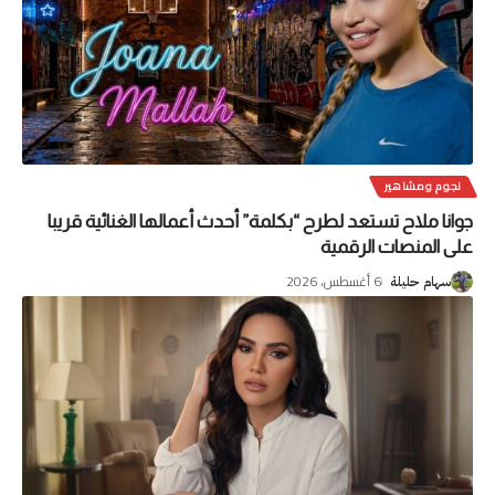
نجوم ومشاهير
جوانا ملاح تستعد لطرح “بكلمة” أحدث أعمالها الغنائية قريبا
على المنصات الرقمية
6 أغسطس، 2026
سهام حليلة