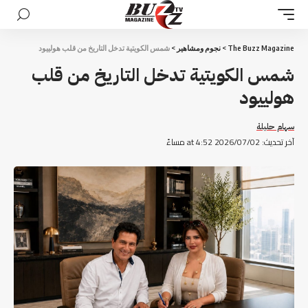
The Buzz Magazine
>
نجوم ومشاهير
>
شمس الكويتية تدخل التاريخ من قلب هولييود
شمس الكويتية تدخل التاريخ من قلب
هولييود
سهام حليلة
آخر تحديث: 2026/07/02 at 4:52 مساءً