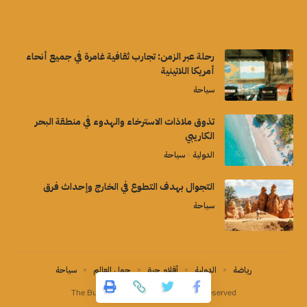
رحلة عبر الزمن: تجارب ثقافية غامرة في جميع أنحاء
أمريكا اللاتينية
سياحة
تذوق ملاذات الاسترخاء والهدوء في منطقة البحر
الكاريبي
الدولية
سياحة
التجوال بهدف التطوع في الخارج وإحداث فرق
سياحة
رياضة
الدولية
أقلام حرة
حول العالم
سياحة
The Buzz Magazine©2026 all right Reserved