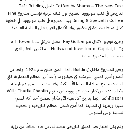
Coffee by Shams – The New East داخل Taft Building
التاريخي في قلب هوليوود، لتصبح أول فنانة عربية تؤسس مشروع Fine
Dining & Specialty Coffee بهذا المفهوم في قلب هوليوود، في خطوة
تمثل محطة جديدة في حضور رواد الأعمال العرب على الساحة العالمية.
وجرى توقيع الاتفاق مع Ray Golbar، ممثل شركتي Taft Tower LLC
وHollywood Investment Capital, LLC، المالكتين للعقار الذي
سيحتضن المشروع الجديد.
ويقع المشروع داخل Taft Building، الذي افتتح عام 1924، ويُعد من
أقدم وأشهر المباني التاريخية في هوليوود، وأحد أبرز المعالم المعمارية التي
ارتبطت بتاريخ صناعة السينما الأمريكية، وقد احتضن المبنى عبر تاريخه
مكاتب عدد من كبار نجوم هوليوود، من بينهم Charlie Chaplin وWill
Rogers، كما ارتبط بتاريخ أكاديمية الأوسكار، ليصبح أحد أكثر المباني
شهرة ورمزية في المدينة، كما أُدرج ضمن المعالم التاريخية والثقافية
لمدينة لوس أنجلوس.
ولم يكن اختيار هذا المبنى التاريخي مصادفة، بل جاء انطلاقًا من رؤية