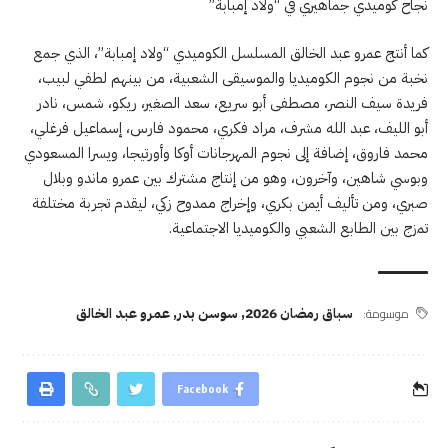
نجاح كوميدي جماهيري في “ولاد إمبابة”
كما أنتج عمرو عبد الخالق المسلسل الكوميدي “ولاد إمبابة”، الذي جمع
نخبة من نجوم الكوميديا والموسيقى الشعبية، من بينهم لطفي لبيب،
فريدة سيف النصر، مصطفى أبو سريع، سعد الصغير، ريكو، شمس، نادر
أبو الليف، عبد الله مشرف، مراد فكري، محمود فارس، إسماعيل فرغلي،
محمد فاروق، إضافة إلى نجوم المهرجانات أوكا وأورتيجا، ويسرا المسعودي
وبوسي شاهين، وآخرون، وهو من إنتاج مشترك بين عمرو ماندو وبلال
صبري، ومن تأليف أيمن بكري، وإخراج ممدوح زكي، ليقدم تجربة مختلفة
تمزج بين الطابع الشعبي والكوميديا الاجتماعية.
موسومة:
سباق رمضان 2026
,
سوسن بدر
,
عمرو عبد الخالق
Facebook