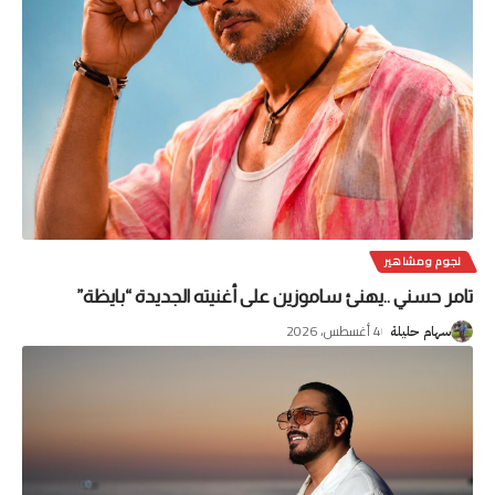
نجوم ومشاهير
تامر حسني ..يهنئ ساموزين على أغنيته الجديدة “بايظة”
4 أغسطس، 2026
سهام حليلة