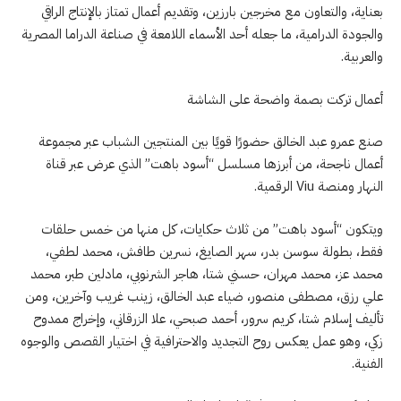
بعناية، والتعاون مع مخرجين بارزين، وتقديم أعمال تمتاز بالإنتاج الراقي
والجودة الدرامية، ما جعله أحد الأسماء اللامعة في صناعة الدراما المصرية
والعربية.
أعمال تركت بصمة واضحة على الشاشة
صنع عمرو عبد الخالق حضورًا قويًا بين المنتجين الشباب عبر مجموعة
أعمال ناجحة، من أبرزها مسلسل “أسود باهت” الذي عرض عبر قناة
النهار ومنصة Viu الرقمية.
ويتكون “أسود باهت” من ثلاث حكايات، كل منها من خمس حلقات
فقط، بطولة سوسن بدر، سهر الصايغ، نسرين طافش، محمد لطفي،
محمد عز، محمد مهران، حسني شتا، هاجر الشرنوبي، مادلين طبر، محمد
علي رزق، مصطفى منصور، ضياء عبد الخالق، زينب غريب وآخرين، ومن
تأليف إسلام شتا، كريم سرور، أحمد صبحي، علا الزرقاني، وإخراج ممدوح
زكي، وهو عمل يعكس روح التجديد والاحترافية في اختيار القصص والوجوه
الفنية.