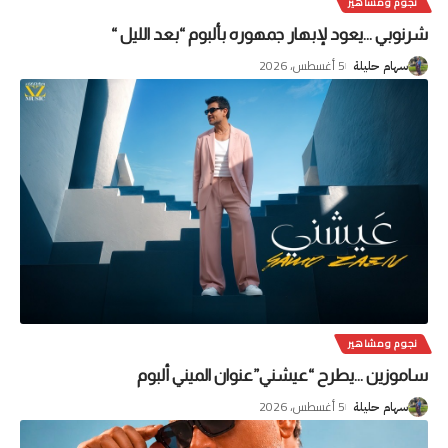
نجوم ومشاهير
شرنوبي …يعود لإبهار جمهوره بألبوم “بعد الليل “
5 أغسطس، 2026
سهام حليلة
نجوم ومشاهير
ساموزين …يطرح “عيشني”عنوان الميني ألبوم
5 أغسطس، 2026
سهام حليلة