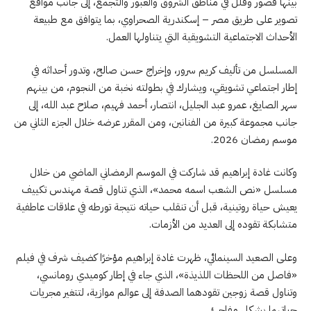
بينها قصور وفلل في مناطق الشروق والعبور والتجمع، إلى جانب مواقع
تصوير على طريق مصر – إسكندرية الصحراوي، بما يتوافق مع طبيعة
الأحداث الاجتماعية التشويقية التي يتناولها العمل.
المسلسل من تأليف كريم سرور، وإخراج حسن صالح، وتدور أحداثه في
إطار اجتماعي تشويقي، ويشارك في بطولته نخبة من النجوم، من بينهم
سهر الصايغ، عمرو عبد الجليل، انتصار، أحمد فهيم، صلاح عبد الله، إلى
جانب مجموعة كبيرة من الفنانين، ومن المقرر عرضه خلال الجزء الثاني من
موسم رمضان 2026.
وكانت غادة إبراهيم قد شاركت في الموسم الرمضاني الماضي من خلال
مسلسل «نص الشعب اسمه محمد»، الذي تناول قصة مهندس تكييف
يعيش حياة روتينية، قبل أن تنقلب حياته نتيجة تورطه في علاقات عاطفية
متشابكة تقوده إلى العديد من الأزمات.
وعلى الصعيد السينمائي، ظهرت غادة إبراهيم مؤخرًا كضيف شرف في فيلم
«فاصل من اللحظات اللذيذة»، الذي جاء في إطار كوميدي رومانسي،
وتناول قصة زوجين تقودهما الصدفة إلى عوالم موازية، لتتغير مجريات
حياتهما بشكل مفاجئ.