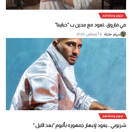
نجوم ومشاهير
مي فاروق ..تعود مع مدين ب “حبايبنا”
6 أغسطس، 2026
سهام حليلة
نجوم ومشاهير
شرنوبي …يعود لإبهار جمهوره بألبوم “بعد الليل “