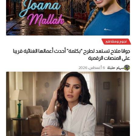
نجوم ومشاهير
جوانا ملاح تستعد لطرح “بكلمة” أحدث أعمالها الغنائية قريبا
على المنصات الرقمية
6 أغسطس، 2026
سهام حليلة