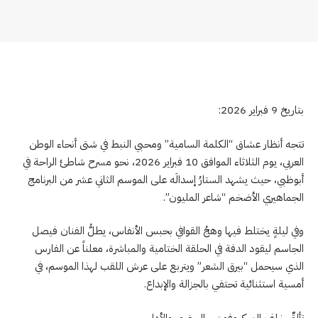
بتاريخ 9 فبراير 2026:
تتجه أنظار عشاق “الكلمة السامية” ومحبي النبط في شتى أنحاء الوطن
العربي، يوم الثلاثاء الموافق 10 فبراير 2026، نحو مسرح شاطئ الراحة في
أبوظبي، حيث يشهد الستارُ إسدالَه على الموسم الثاني عشر من البرنامج
الجماهيري الأضخم “شاعر المليون”.
وفي ليلةٍ يختلط فيها وهجُ القوافي بحبس الأنفاس، يطلُّ الفنان فيصل
الجاسم ليقود الدفة في الحلقة الختامية والمباشرة، معلناً عن الفارس
الذي سيحمل “بيرق الشعر” ويتربع على عرش اللقب لهذا الموسم، في
أمسية استثنائية تحتفي بالجزالة والإبداع.
تألقٌ خلف الميكروفون .. الحضور والأداء