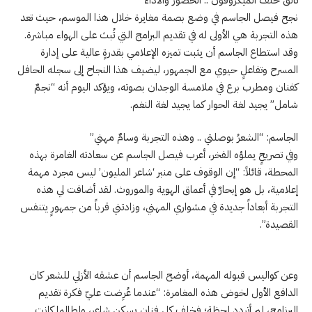
نجح فيصل الجاسم في وضع بصمة مغايرة خلال هذا الموسم، حيث تعد
هذه التجربة هي الأولى له في تقديم البرامج التي تُبث على الهواء مباشرة.
وقد استطاع الجاسم أن يثبت تميزه الإعلامي بقدرةٍ عالية على إدارة
المسرح وتفاعلٍ حيوي مع الجمهور، ليضيف هذا النجاح إلى سجله الحافل
كفنان ومطرب برع في ملامسة الوجدان بصوته، ويؤكد اليوم أنه “نجمٌ
شامل” يجيد لغة الحوار كما يجيد لغة النغم.
الجاسم: “الشعرُ بوصلتي .. وهذه التجربة وسامٌ مهني”
وفي تصريحٍ يملؤه الفخر، أعرب فيصل الجاسم عن سعادته الغامرة بهذه
المحطة، قائلاً: “إن الوقوف على منبر ‘شاعر المليون’ ليس مجرد مهمة
إعلامية، بل هو إبحارٌ في أعماق الهوية والموروث. لقد أضافت لي هذه
التجربة أبعاداً جديدة في مشواري المهني، وزادتني قرباً من جمهورٍ يتنفس
القصيدة”.
وعن كواليس قبوله المهمة، أوضح الجاسم أن عشقه الأزلي للشعر كان
الدافع الأول لخوض هذه المغامرة: “عندما عُرِضت عليّ فكرة تقديم
البرنامج، لم أتردد لحظة؛ فخلف كل فنانٍ يسكن شاعر، ولطالما كانت