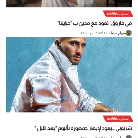
نجوم ومشاهير
مي فاروق ..تعود مع مدين ب “حبايبنا”
6 أغسطس، 2026
سهام حليلة
نجوم ومشاهير
شرنوبي …يعود لإبهار جمهوره بألبوم “بعد الليل “
5 أغسطس، 2026
سهام حليلة