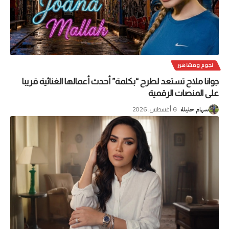
نجوم ومشاهير
جوانا ملاح تستعد لطرح “بكلمة” أحدث أعمالها الغنائية قريبا
على المنصات الرقمية
6 أغسطس، 2026
سهام حليلة