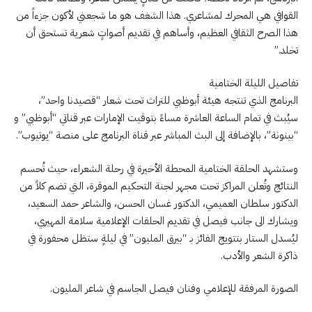
القوافي هي المحرك لمشاعري. هذا الشغف هو ما شجعني لأكون جزءاً من
هذا الصرح الثقافي العظيم، وأساهم في تقديم أصواتٍ شعرية تستحق أن
تخلد.”
تفاصيل الليلة الختامية
البرنامج الذي تنتجه هيئة أبوظبي للتراث تحت شعار “قصيدنا واحد”،
سيُبث في تمام الساعة العاشرة مساءً بتوقيت الإمارات عبر قناتي “أبوظبي” و
“بينونة”، بالإضافة إلى البث المباشر عبر قناة البرنامج على منصة “يوتيوب”.
وستشهد الحلقة الختامية المحطة الأخيرة في رحلة الشعراء، حيث تُحسم
النتائج وتُعلن المراكز تحت مجهر لجنة التحكيم الموقرة، التي تضم كلاً من
الدكتور سلطان العميمي، الدكتور غسان الحسن، والشاعر حمد السعيد،
ويشارك الى جانب فيصل في تقديم الحلقات الإعلامية سلامة المهيري،
ليُسدل الستار بتتويج الفائز بـ “بيرق المليون” في ليلةٍ ستظل محفورة في
ذاكرة الشعر والأدب.
الصورة المرفقة للإعلامي وفنان فيصل الجاسم في شاعر المليون.