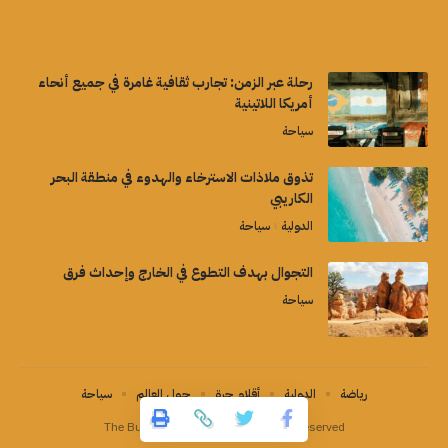
رحلة عبر الزمن: تجارب ثقافية غامرة في جميع أنحاء
أمريكا اللاتينية
سياحة
تذوق ملاذات الاسترخاء والهدوء في منطقة البحر
الكاريبي
الدولية
سياحة
التجوال بهدف التطوع في الخارج وإحداث فرق
سياحة
رياضة
الدولية
أقلام حرة
حول العالم
سياحة
The Buzz Magazine©2026 all right Reserved