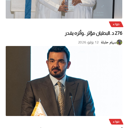
حواء
276 د .البطيان مؤثر ..وأثره يقدر
12 يوليو، 2026
سهام حليلة
حواء