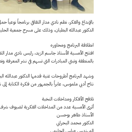
بالإبداع والفكر، نظم نادي مدار الثقافي برنامجاً نوعيا
الدكتور عبدالله البطيان، وذلك على مسرح جمعية الحليل
​انطلاقة البرنامج ومحاوره
​افتتح الأمسية الأستاذ جاسم الزيد، رئيس نادي مدار الثق
بالمنطقة وتبني المبادرات التي تسهم في نشر المعرفة وتطو
​وشهد البرنامج أطروحات غنية قدمها الدكتور عبدالله البط
نتاج أدبي ملموس، عابراً بالجمهور من فكرة الكتابة إلى ن
​تلاقح الأفكار ومداخلات النخبة
​أثرى الأمسية عدد من المداخلات الفكرية لضيوف شرف
​الأستاذ طاهر بوحسن
​الدكتور محمد البحراني
​المهندس عباس الحليمي