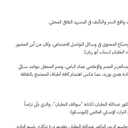
واقع النشر والتأليف في المشهد الثقافي المحلي.
صنّاع المحتوى في وسائل التواصل الاجتماعي، وكان من أبرز الحضور
 البطيان (سناب أبو ريان).
العزيز العمير والإعلامي عماد اليامي، وتميز المحفل بتواجد نسائي
تاذة هدى بوزيد، مما عكس اهتمام كافة أطياف المجتمع بالثقافة
كتور عبدالله البطيان لكتابه “سوالف البطيان”، والذي يأتي تزامناً
تراث الإنساني العالمي (اليونسكو).
 جاسم الزيد، الدكتور عبدالله البطيان بتقديم درع تذكاري باسم النادي