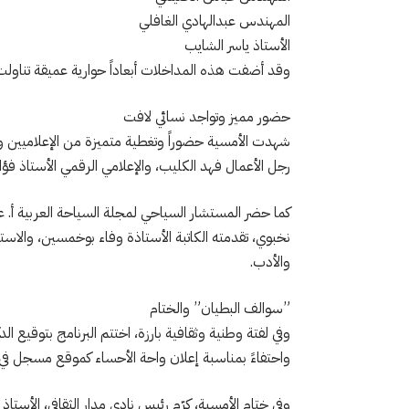
​المهندس عبدالهادي الغافلي
​الأستاذ ياسر الشايب
​وقد أضفت هذه المداخلات أبعاداً حوارية عميقة تناولت 
​حضور مميز وتواجد نسائي لافت
​شهدت الأمسية حضوراً وتغطية متميزة من الإعلاميين و
رجل الأعمال فهد الكليب، والإعلامي الرقمي الأستاذ فؤاد
كما حضر المستشار السياحي لمجلة السياحة العربية أ. عبد
نخبوي، تقدمته الكاتبة الأستاذة وفاء بوخمسين، والاس
والأدب.
​”سوالف البطيان” والختام
​وفي لفتة وطنية وثقافية بارزة، اختتم البرنامج بتوقيع الد
واحتفاءً بمناسبة إعلان واحة الأحساء كموقع مسجل في ال
​وفي ختام الأمسية، كرّم رئيس نادي مدار الثقافي، الأستاذ