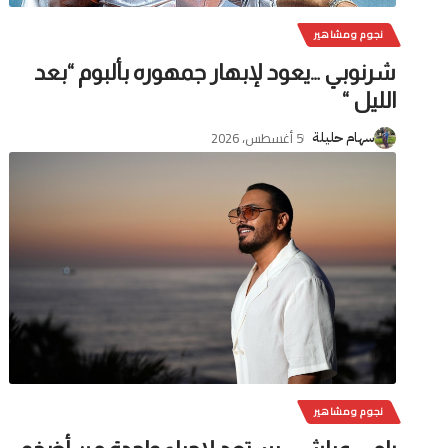
نجوم ومشاهير
شرنوبي …يعود لإبهار جمهوره بألبوم “بعد
الليل “
5 أغسطس، 2026
سهام حليلة
نجوم ومشاهير