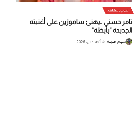
نجوم ومشاهير
تامر حسني ..يهنئ ساموزين على أغنيته
الجديدة “بايظة”
4 أغسطس، 2026
سهام حليلة