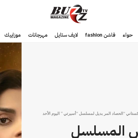
حواء
فاشن fashion
لايف ستايل
مهرجانات
موزاييك
ستاني “الحصاد المر بديل لمسلسل “أسيرتي ” اليوم الأحد
رض المسلسل