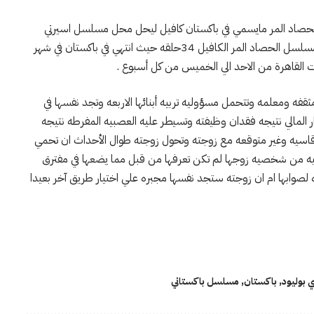
 الحصاد المر مايسمي في باكستان كافيل ليحل محل مسلسل اسيرتي
الذى انتهي يوم الخميس الماضي ويتراوح عدد حلقات مسلسل الحصاد المر الكافيل 34حلقه حيث انتهي في باكستان في شهر
 القاهرة من الاحد الي الخميس من كل أسبوع .
فه ومعلمه وتتحمل مسؤوليه تربيه أبنائها الاربعه وتجد نفسها في
المالي نتيجه فقدان وظيفته وتسيطر عليه العصبيه المفرطه نتيجه
اسيه وغير متوقعه مع زوجته وتحول زوجته طوال الأحداث ان تحمي
 خفيه من شخصيه زوجها لم تكن تعرفها من قبل مما يضعها في مفترق
ابها ام ان زوجته ستجد نفسها مجبره علي اختيار طريق آخر بعيدا
 بوليود
,
باكستان
,
مسلسل باكستاني