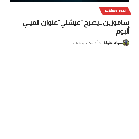
نجوم ومشاهير
ساموزين …يطرح “عيشني”عنوان الميني
ألبوم
5 أغسطس، 2026
سهام حليلة