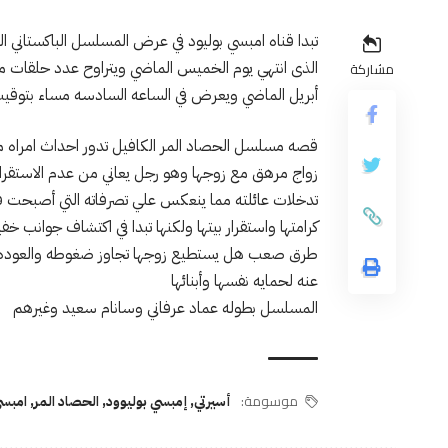
تبدا قناه امبسي بوليود في عرض المسلسل الباكستاني
مشاركة
أبريل الماضي ويعرض في الساعه السادسه مساء بتوقيت
قصه مسلسل الحصاد المر الكافيل تدور احداث امراه مثق
زواج مرهق مع زوجها وهو رجل يعاني من عدم الاستقرار 
تدخلات عائلته مما ينعكس علي تصرفاته التي أصبحت ق
كرامتها واستقرار بيتها ولكنها تبدا في اكتشاف جوانب
طرق صعب هل يستطيع زوجها تجاوز ضغوطه والعوده لصو
عنه لحمايه نفسها وأبنائها
المسلسل بطوله عماد عرفاني وسانام سعيد وغيرهم
موسومة:
أسيرتي
,
إمبسي بوليوود
,
الحصاد المر
,
امبسي