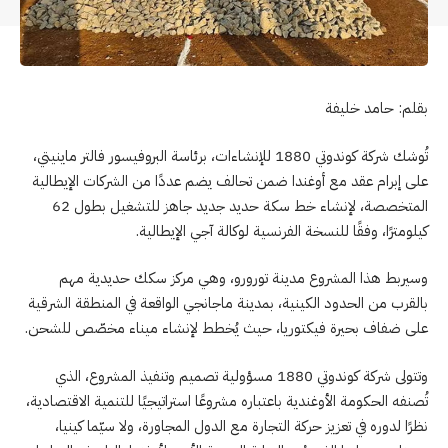
بقلم: حامد خليفة
تُوشك شركة كوندوتي 1880 للإنشاءات، برئاسة البروفيسور فالتر ماينيتي،
على إبرام عقد مع أوغندا ضمن تحالف يضم عددًا من الشركات الإيطالية
المتخصصة، لإنشاء خط سكة حديد جديد جاهز للتشغيل بطول 62
كيلومترًا، وفقًا للنسخة الفرنسية لوكالة آجي الإيطالية.
وسيربط هذا المشروع مدينة تورورو، وهي مركز سكك حديدية مهم
بالقرب من الحدود الكينية، بمدينة ماجانجي الواقعة في المنطقة الشرقية
على ضفاف بحيرة فيكتوريا، حيث يُخطط لإنشاء ميناء مخصّص للشحن.
وتتولى شركة كوندوتي 1880 مسؤولية تصميم وتنفيذ المشروع، الذي
تُصنفه الحكومة الأوغندية باعتباره مشروعًا استراتيجيًا للتنمية الاقتصادية،
نظرًا لدوره في تعزيز حركة التجارة مع الدول المجاورة، ولا سيّما كينيا،