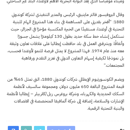
وميناء مومباسا الذي يُعد البوابة البحرية الأهم لأوغندا، البلد غير الساحلي.
وقال البروفيسور فالتر ماينيتي، الرئيس والمدير التنفيذي لشركة كوندوتي
1880: “أفخر بقدرتي على المساهمة في بناء هذا المشروع الهام للبنية
التحتية في أوغندا، مستفيدًا من الخبرة المكتسبة مؤخرًا في الجزائر، حيث
نستكمل إنشاء خط سكة حديد بطول 130 كيلومترًا يشمل جسورًا
وأنفاقًا. ويشرفني العمل في بلد حافظت إيطاليا على علاقات تعاون وثيقة
معه منذ عام 1974. فهذا المشروع لا يمثل فرصة للنمو لأوغندا فحسب،
بل نموذجًا لكيفية إسهام التعاون الدولي في تعزيز التقدم ورفاهية
المجتمعات.”
ويضم الكونسورتيوم الإيطالي شركات كوندوتي 1880، التي تمثل 65% من
قيمة المشروع البالغة 650 مليون دولار، ومجموعة سالسيف لأنظمة
السكك الحديدية والكهرباء، وشركة بروغرس ريل/كاتربيلر – إيطاليا لأنظمة
الإشارات والسلامة، إضافة إلى شركة ألمافيفا المتخصصة في الاتصالات
والبنية التحتية الرقمية.