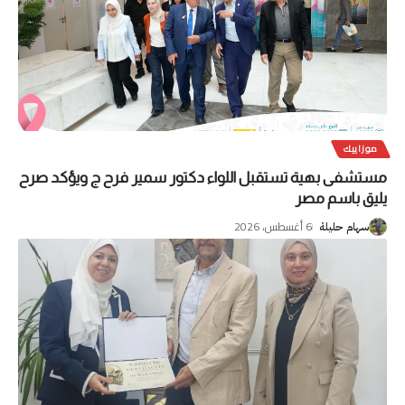
موزاييك
مستشفى بهية تستقبل اللواء دكتور سمير فرح ج ويؤكد صرح
يليق باسم مصر
6 أغسطس، 2026
سهام حليلة