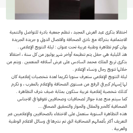
اختفالا بذكرى عيد العرش المجيد ، تنظم جمعية بادرة للتواصل والتنمية
الاجتماعية بشراكة مع نادي الصحافة والاتصال الدولي و جريدة الجريدة
بوان كوم تظاهرة وطنية عربية تحت عنوان : ليلة التتويج الإعلامي .
هذ الليلية هي حفل يتم تنظيمه أواخر شهر يوليوز من كل سنة ، احتفالا
بذكرى تربع الملك محمد السادس على عرش أسلافه المنعمين . ويتم من
خلالها تتويج رجال ونساء الإعلام .
ليلة التتويج الإعلامي ستعرف سنويا تكريما لعدة شخصيات إعلامية كان
لها إسهام كبير في الرفع من مستوى الصحافة والإعلام بالمغرب ، و تكرم
كذلك شخصية إعلامية عربية ستكون بمثابة ضيف شرف التظاهرة .
كما سيتم منح عدة جوائز لصحافيات وصحافيين تفوقوا في الاجناس
الصحافية كالخبر والمقال والحوار والتحقيق الصحافي …
هذه التظاهرة السنوية ستعمل على الاختفاء بالصحافيين والإعلاميبن عبر
التعريف أكثر بأعمالهم الصحافية التي تم نشرها في وسائل الاعلام الوطنية
والعربية .