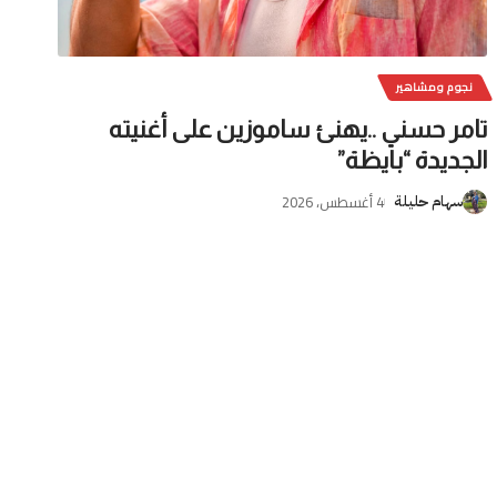
نجوم ومشاهير
تامر حسني ..يهنئ ساموزين على أغنيته
الجديدة “بايظة”
4 أغسطس، 2026
سهام حليلة