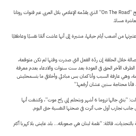
حلّت النجمة اللبنانية مايا دياب ضيفة رابع حلقات برنامج “On The Road” الذي يقدّمه الإعلامي بلال العربي عبر قنوات روتانا
تبرتها من أصعب أيام حياتها، مشيرة إلى أنها عاشت ألمًا نفسيًا وعاطفيًا
 أصالة خلال الحلقة إن ردّة الفعل التي صدرت وقتها لم تكن متوقعة،
منح الطرف الآخر الحق في العودة بعد ست سنوات والادعاء بعدم معرفة
ة، وهي عارفة السبب وأنا كمان بس مبادئي وأخلاقي ما بتسمحليش
 فأنا محتاجة سنين عشان أرجّعها.”
كما استعادت ذكريات مؤلمة من طفولتها وماضيها، وقالت: “بنتي جالها تروما 6 أشهر وبتحلم إني راح موت”، وكشفت أنها
جانب تجارب أول حب أثرت في صحتها النفسية حتى اليوم.
ة بالتحديات، قائلة: “نقمة لبنان هي صعوباته… بلد عايش بلا كهربا أكتر