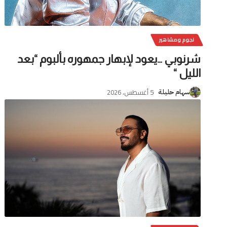
نجوم ومشاهير
شرنوبي …يعود لإبهار جمهوره بألبوم “بعد
الليل “
5 أغسطس، 2026
سهام حليلة