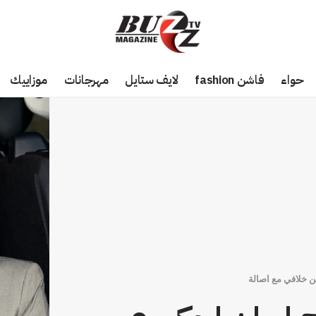
حواء
فاشن fashion
لايف ستايل
مهرجانات
موزاييك
ن خلافي مع اصالة