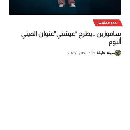
نجوم ومشاهير
ساموزين …يطرح “عيشني”عنوان الميني
ألبوم
5 أغسطس، 2026
سهام حليلة