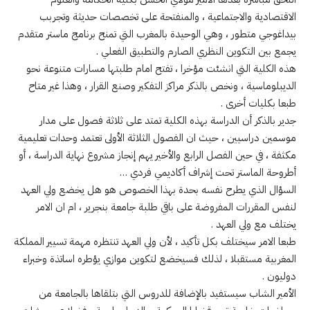
الاقتصادية والاجتماعية ، والمنفتحة على تخصصات حديثة وتجربب
بيداغوجي متطور ، وهي الوحيدة بالمغرب التي تمنح برنامج ماستر متقدم
يجمع بين التكوين النظري الصارم والتطبيق الفعلي .
هذه الكلية التي انشئت مؤخرا ، تفتح امام طلبتها مسارات متنوعة نحو
الديبلوماسية ، ونخص بالذكر مراكز التفكير وصنع القرار ، وهذا غير متاح
طبعا بكليات أخرى .
جدير بالذكر أن الدراسة بهذه الكلية تمتد على ثلاثة فصول على مدار
موسمين دراسيين ، حيث ان الفصول الثلاثة الأولى تعتمد وحدات تعليمية
مكثفة ، في حين الفصل الرابع والأخير يهم إنجاز مشروع نهاية الدراسة ، أو
أطروحة الماستر تحت إشراف أكاديمي فردي …
السؤال الذي يطرح نفسه بحدة بهذا الخصوص هو هل يخضع ولي العهد
لنفس المقررات المفروضة على باقي طلبة جامعة بنجرير ، ام ان الامر
يختلف مع ولي العهد .
طبعا الامر سيختلف بكل تأكيد ، لأن ولي العهد تنتظره مهمة تسيير المملكة
المغربية مستقبلا ، لذلك فسيخضع لتكوين موازي يؤطره اساتذة وخبراء
دوليون .
الأمير الشاب سيستفيد بالإضافة للدروس التي بتلقاها بالجامعة من