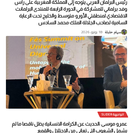
رئيس البرلمان العربي يتوجه إلى المملكة المغربية على رأس
وفد برلماني للمشاركة في الدورة الرابعة للمنتدى البرلمانث
الاقتصادي لمنطقتي الأورو متوسط والخليج تحت الرعاية
السامية لصاحب الجلالة الملك محمد السادس
18 يونيو، 2026
سهام حليلة
الواجهة SLIDER
عمرو موسى :الحديث عن الكرامة الانسانية يظل ناقصا ما لم
يشمل الشعوب التي تعاني من الاحتلال والقمع