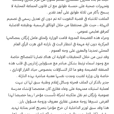
وتجهيزات صحية على خمسة طوابق مع ان قانون الحماعة المحلية لا
يسمح بأكثر من ثلاثة طوابق على أبعد تقدير .
الملفت للانتباه في قضية التفويت انه تم دون اي تعديل رسمي في تصميم
التهيئة ، حيث ظل محتفظا من خلال الوثائق الرسمية بوظيفته الاصلية
كمرفق تعليمي عمومي .
وجراء هذه الفضيحة المدوية قامت الوزارة بإلحاق عامل إنزگان بمصالحها
المركزية دون اية مهمة في انتظار البث في نازلته التي هزت الرأي العام
المحلي تحديدا والمغربي على وجه العموم .
وقد تبين من خلال التحقيقات الاولية ان هناك تضاربا للمصالح خاصة
مع وجود اسماء ترتبط بشكل مباشر مع مسؤولين إداريين في قلب هذه
الصفقة الفضيحة وهو ما اثار التساؤلات بخصوص حياد القرار الإداري ،
خاصة وان وزارة لفتيت وجدت نفسها معنية مباشرة بهذه النازلة .
جدير بالذكر ان الملف فحرته وسائل إعلام وطنية سبق لها ان نبهت
لعملية استيلاء ممنهجة على وعاء عقاري كان مخصصا لإنشاء مدرسة
عمومية بإنزگان تم نقل ملكيته لشركة تأسست مؤخر ا ربما خصيصا لهذا
الغرض .تسيرها زوجة منعش عقاري معروف وزوجة مسؤول بارز .
هذا وقد سبق لوزير الداخلية ان خرج مؤخرا بتصريح اعتبر بمثابة تهديد
حقيقي لكل الفاسدين والمفسدين ، حيث اكد انه انتهى زمن التساهل ،