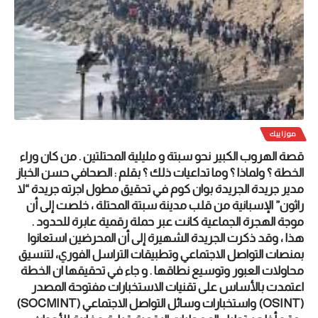
موزاييك
قصة الهروب الكبير نحو سبتة و مليلية المحتلتين . من كان وراء
الخطة ؟ ولماذا ؟ وما تداعيات ذلك ؟ بقلم : الصحافي حسن الخباز
مدير جريدة الجريدة بوان كوم في تحقيق مطول اجرته جريدة “لا
راثون” الإسبانية من قلب مدينة سبتة المحتلة ، خلصت إلى أن
موجة الهجرة الجماعية كانت عبر حملة رقمية عابرة للحدود .
هذا ، وقد ذكرت الجريدة الشهيرة إلى أن المحرضين استعانوا
بمنصات التواصل الاجتماعي وتطبيقات التراسل الفوري، لتنسيق
محاولات العبور وتوسيع نطاقها . و جاء في تحقيقها ان الخطة
اعتمدت بالأساس على تقنيات الاستخبارات مفتوحة المصدر
(OSINT) واستخبارات وسائل التواصل الاجتماعي (SOCMINT)