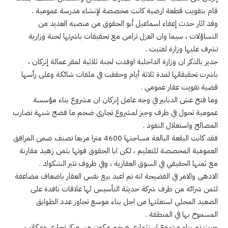
قام بتفويت قطعة ارضية كانت مخصصة لإنشاء مدرسة عمومية .
وقد اثار حدث إعفاء اسماعيل أبو الحقوق من منصبه العديد من
التساؤلات ، سيما وان العزل تزامن مع تحقيقات باشرتها لجنة وزارية
تشرف عليها وزارة لفتيت .
جدير بالذكر ان وزارة الداخلية اوفدت لجنة ثلاثية لمقر عمالة إنزكان ،
باشرت تحقيقاتها لمدة ثلاثة أيام وحققت في ملفات شائكة وعلى رأسها
قضية تفويت عقار عمومي .
وما فتح عش الدبابير في وجه عامل إنزكان ان مشروع بناء مؤسسة
عمومية تحول في ظرف وجيز لمشروع تجاري ضخم ما فضح شبهة تضارب
المصالح واستغلال النفوذ .
فقد كانت البقعة البالغة مساحتها 4600 مترا مربعا تصنف ضمن المرافق
العمومية المخصصة للتعليم ، لكن ابا الحقوق فوتها بثمن زهيد مقارنة
مع ثمنها الحقيقي في السوق العقارية ، وفي ظروف تثير الشكوك .
الادهى والامر في الفضيحة انه تم اعيد بيع نفس العقار باضعاف مضاعفة
لثمن شرائه من طرف شركة حديثة التأسيس لها علاقات نافدة على
الصعيد المحلي استغلتها من اجل بناء موسع تجاوز عدد الطوابق
المسموح بها في المنطقة .
حيث تم بناء مشروع استثماري ضخم مكون من مركز تجاري ومكاتب