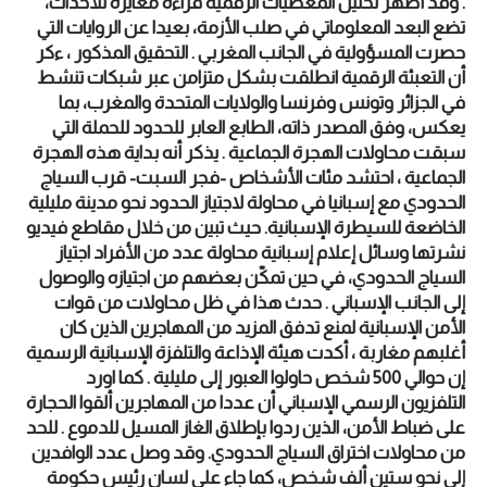
. وقد أظهر تحليل المعطيات الرقمية قراءة مغايرة للأحداث،
تضع البعد المعلوماتي في صلب الأزمة، بعيدا عن الروايات التي
حصرت المسؤولية في الجانب المغربي . التحقيق المذكور ، ءكر
أن التعبئة الرقمية انطلقت بشكل متزامن عبر شبكات تنشط
في الجزائر وتونس وفرنسا والولايات المتحدة والمغرب، بما
يعكس، وفق المصدر ذاته، الطابع العابر للحدود للحملة التي
سبقت محاولات الهجرة الجماعية . يذكر أنه بداية هذه الهجرة
الجماعية ، احتشد مئات الأشخاص -فجر السبت- قرب السياج
الحدودي مع إسبانيا في محاولة لاجتياز الحدود نحو مدينة مليلية
الخاضعة للسيطرة الإسبانية. حيث تبين من خلال مقاطع فيديو
نشرتها وسائل إعلام إسبانية محاولة عدد من الأفراد اجتياز
السياج الحدودي، في حين تمكّن بعضهم من اجتيازه والوصول
إلى الجانب الإسباني . حدث هذا في ظل محاولات من قوات
الأمن الإسبانية لمنع تدفق المزيد من المهاجرين الذين كان
أغلبهم مغاربة ، أكدت هيئة الإذاعة والتلفزة الإسبانية الرسمية
إن حوالي 500 شخص حاولوا العبور إلى مليلية . كما اورد
التلفزيون الرسمي الإسباني أن عددا من المهاجرين ألقوا الحجارة
على ضباط الأمن، الذين ردوا بإطلاق الغاز المسيل للدموع . للحد
من محاولات اختراق السياج الحدودي. وقد وصل عدد الوافدين
إلى نحو ستين ألف شخص، كما جاء على لسان رئيس حكومة