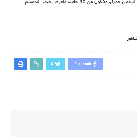
«روج أسود» من تأليف أيمن سليم، وإخراج محمد عبد الرحمن حماقي، ويتكون من 30 حلقة، ويُعرض ضمن الموسم
اهير
X
Facebook