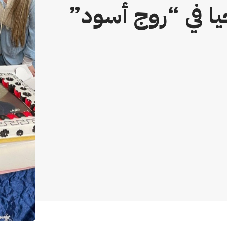
يا في “روج أسود”