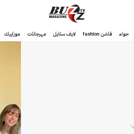
حواء
فاشن fashion
لايف ستايل
مهرجانات
موزاييك
د”