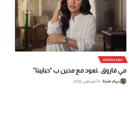
نجوم ومشاهير
مي فاروق ..تعود مع مدين ب “حبايبنا”
6 أغسطس، 2026
سهام حليلة