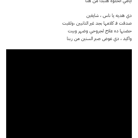
أيامي الحلوه هتبدأ من هنا
دي هديه يا ناس ، شايفين
صدقت فـ كلامها بجد غير التانيين ،ولقيت
حضنها ده علاج لجروحي وضهر وبيت
واكيد ، دي عوض صبر السنين من ربنا