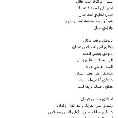
عشان مـ الاخر بنت حلال
انتي اللي البصه فـ عينيك
قادره تخليني اهد جبال
هو أنتي بجد حقيقه عشان نفهم
ولا إنتي خيال
دلوقتي عرفت مكاني
وقلبي لقى له خلاص عنوان
دلوقتي بعيش الحلم
اللي اتخيلتو بـ قلبي زمان
السما بعتتلي ملاك
متشكل علي هيئة انسان
دلوقتي أنا مهما خسرت
هكون جنبك دايما كسبان
انا قلبي يا ناس فرحان
رقصني علي المزيكا يا عم كمان وكمان
دلوقتي معايا حبيبتي و أغلى الناس ،وخلاص