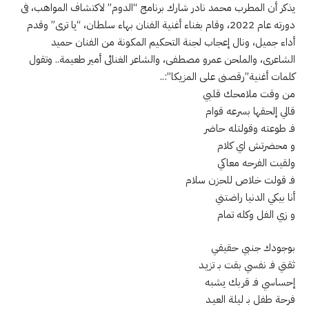
يذكر أن المطرب محمد نادر شارك برنامج “الدوم” لاكتشاف المواهب، فى
دورته عام 2022، وقام بغناء أغنية الفنان بهاء سلطان، “يا ترى” وقدم
أداء جميل، ونال إعجاب لجنة التحكيم المكونة من الفنان حميد
الشاعرى، والملحن عمرو مصطفى، والشاعر الغنائى أمير طعيمة.. وتقول
كلمات أغنية”رقصنى على المزيكا”:..
من وقت ملامحك قلبي
قالي إلحقها بسرعه قوام
فـ طوعته وقولتله حاضر
و محضرتش اي كلام
ولقيت الفرحه معاكي
فـ قولت خلاص للحزن سلام
أنا بيكي الدنيا راضتني
و زي الفل وكله تمام
بوجودك جنبي حقيقي
ثقتي فـ نفسي بقت بـ تزيـد
إحساسي فـ قربك يشبه
فرحة طفل بـ ليلة العيـد