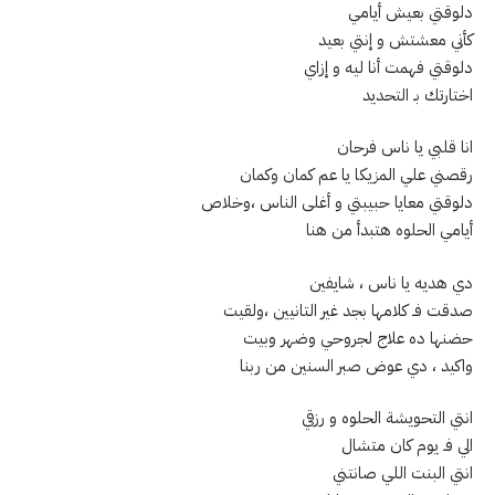
دلوقتي بعيش أيامي
كأني معشتش و إنتي بعيد
دلوقتي فهمت أنا ليه و إزاي
اختارتك بـ التحديد
انا قلبي يا ناس فرحان
رقصني علي المزيكا يا عم كمان وكمان
دلوقتي معايا حبيبتي و أغلى الناس ،وخلاص
أيامي الحلوه هتبدأ من هنا
دي هديه يا ناس ، شايفين
صدقت فـ كلامها بجد غير التانيين ،ولقيت
حضنها ده علاج لجروحي وضهر وبيت
واكيد ، دي عوض صبر السنين من ربنا
انتي التحويشة الحلوه و رزقي
الي فـ يوم كان متشال
انتي البنت اللي صانتني