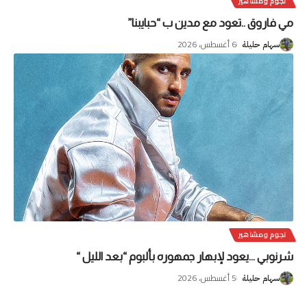
نجوم ومشاهير
مي فاروق ..تعود مع مدين ب “حبايبنا”
6 أغسطس، 2026
سهام حليلة
نجوم ومشاهير
شرنوبي …يعود لإبهار جمهوره بألبوم “بعد الليل “
5 أغسطس، 2026
سهام حليلة