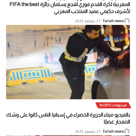
المغربية لكرة القدم فوزي لقجع يسلمان جائزة FIFA the best
لأشرف حكيمي عميد المنتخب المغربي
21 ديسمبر، 2025
fatah news
فيديوهات BUZZTV
بالفيديو ميناء الجزيرة الخضراء في إسبانيا: الناس كانوا على وشك
الانفجار غضبًا
21 ديسمبر، 2025
fatah news