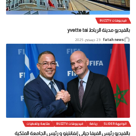
فيديوهات BUZZTV
بالفيديو مدينة الرباط yvette tai
23 ديسمبر، 2025
fatah news
الواجهة SLIDER
رياضة
فيديوهات BUZZTV
متابعة وتغطيات
بالفيديو رئيس الفيفا جياني إنفانتينو و رئيس الجامعة الملكية