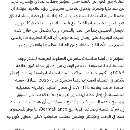
الفنانة منى فتو، التي تألقت خلال المؤتمر بخطاب صادق وإنساني، عبرت
عن سعادتها وفخرها بتمثيل علامتين مغربيتين برؤية عالمية، مؤكدة أن
هذه التجربة الجديدة ليست مجرد شراكة إعلانية، بل قصة إنسانية تتلاقى
فيها قيمها الشخصية والفنية مع قيم العلامتين. وقالت في كلمتها إن
الجمال الحقيقي يبدأ من الثقة بالنفس، وإنها ستعمل من خلال هذه
المهمة الجديدة على إيصال رسالة قوامها أن المرأة المغربية قادرة على
الجمع بين الأصالة والحداثة، وبين العناية بمظهرها والاعتزاز بهويتها.
المؤتمر كان أيضا مناسبة لاستعراض الخطوط العريضة للاستراتيجية
المستقبلية للمجموعة. فقد تم الإعلان عن إطلاق حملة كبرى لعلامة
DCAP في أكتوبر 2025، ستواكبها أنشطة ميدانية واسعة وحضور إعلاني
مكثف في الفضاء الحضري، بينما ستشهد بداية 2026 انطلاقة حملة
جديدة خاصة بعلامة DWHITE في مجال العناية الجلدية-التجميلية
الشمسية، في إطار خطة تهدف إلى تعزيز موقع العلامة داخل السوق
وتوسيع قاعدة المستهلكين. وأوضح المسؤولون أن هذه الخطط تستند
إلى شراكة علمية وصناعية قوية مع Dermalliance، ما يوفر للمجموعة
دعما في البحث والابتكار، ويضمن مطابقة منتجاتها لأعلى المعايير الأوروبية.