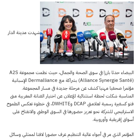
شهدت مدينة الدار
البيضاء حدثا بارزا في سوق الصحة والجمال، حيث نظمت مجموعة A2S
(Alliance Synergie Santé) بشراكة مع Dermalliance الإسبانية
مؤتمرا صحفيا مهنيا كشف عن مرحلة جديدة في مسار المجموعة.
المناسبة شكلت لحظة استثنائية للإعلان عن اختيار الفنانة المغربية منى
فتو كسفيرة رسمية لعلامتي DCAP وDWHITE، في خطوة تعكس الطموح
الاستراتيجي للشركة نحو تعزيز حضورها في السوق الوطني والانفتاح على
أسواق إفريقية وأوروبية.
المؤتمر الذي مر في أجواء عالية التنظيم عرف حضورا لافتا لممثلي وسائل