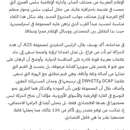
الإعلام المغربية من مختلف المنابر، وأدارته الإعلامية سلمى العمري التي
نجحت في تقديمه باحترافية عالية، من خلال أسلوب سلس وحوار منظم
أتاح الفرصة لإبراز مختلف جوانب المشروع الجديد. وقد شكل هذا اللقاء
مناسبة لتجسيد مبدأ القرب الذي تراهن عليه المجموعة في استراتيجيتها،
حيث بدا التفاعل بين المتحدثين ووسائل الإعلام مميزا وشفافا.
في مداخلته، أكد يوسف بقال، الرئيس التنفيذي لمجموعة A2S، أن هذه
الشراكة لم تأت من فراغ، بل تمثل امتدادا لرؤية واضحة تسعى إلى بناء
علامات مغربية قوية قادرة على المنافسة الدولية. وأوضح أن الرهان على
منى فتو لا يقتصر على صورتها كفنانة مرموقة، بل يتجسد في القيم التي
تمثلها من أصالة وثقة وأناقة، وهي قيم تتطابق مع الهوية التي تسعى
علامتا DCAP وDWHITE إلى ترسيخها في وجدان المستهلك المغربي.
وأضاف بقال أن المجموعة تؤمن بأن الجودة والابتكار هما الطريق نحو
التوسع في القارة الإفريقية والأسواق الأوروبية، مؤكدا أن نجاح الشركة ليس
محصورا في بعدها الاقتصادي فقط، بل يتجلى أيضا في التزامها الاجتماعي،
إذ تمكنت من توفير مصدر رزق لأكثر من 130 عائلة، مما يجعلها فاعلا
مجتمعيا بقدر ما هي فاعل اقتصادي.