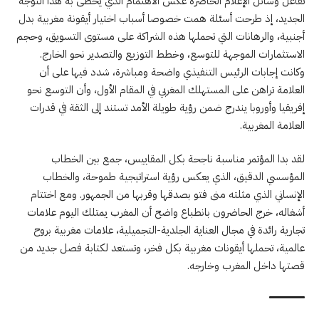
تفاعل وسائل الإعلام الحاضرة عكس الاهتمام الذي يحظى به هذا التوجه
الجديد، إذ طرحت أسئلة همت خصوصا أسباب اختيار أيقونة مغربية بدل
أجنبية، والرهانات التي تحملها هذه الشراكة على مستوى التسويق، وحجم
الاستثمارات الموجهة للتوسع، وخطط التوزيع والتصدير نحو الخارج.
وكانت إجابات الرئيس التنفيذي واضحة ومباشرة، شدد فيها على أن
العلامة تراهن على المستهلك المغربي في المقام الأول، وأن التوسع نحو
إفريقيا وأوروبا يندرج ضمن رؤية طويلة الأمد تستند إلى الثقة في قدرات
العلامة المغربية.
لقد بدا المؤتمر مناسبة ناجحة بكل المقاييس، جمع بين الخطاب
المؤسسي الدقيق، الذي يعكس رؤية استراتيجية طموحة، والخطاب
الإنساني الذي مثلته منى فتو بصدقها وقربها من الجمهور. ومع اختتام
أشغاله، خرج الحاضرون بانطباع واضح أن المغرب يمتلك اليوم علامات
تجارية رائدة في مجال العناية الجلدية-التجميلية، علامات مغربية بروح
عالمية، تحملها أيقونات مغربية بكل فخر، وتستعد لكتابة فصل جديد من
قصتها داخل المغرب وخارجه.