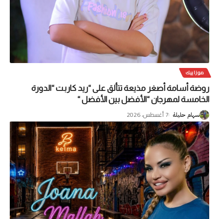
موزاييك
روضة أسامة أصغر مذيعة تتألق على “ريد كاربت “الدورة
الخامسة لمهرجان “الأفضل بين الأفضل “
7 أغسطس، 2026
سهام حليلة