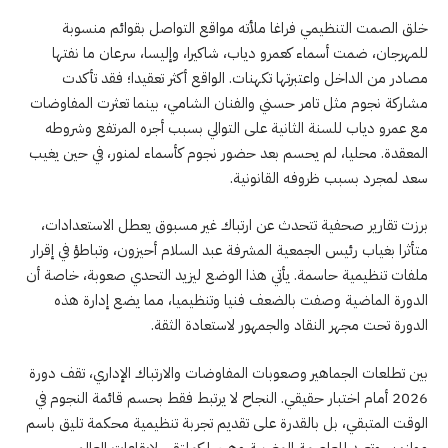
خلق الصمت التنظيمي فراغا ملأته مواقع التواصل بقوائم منسوبة
للمهرجان، ضمت أسماء كعمرو دياب، شاكيرا، وإليسا، سرعان ما نفتها
مصادر من الداخل واعتبرتها تكهنات. الواقع أكثر تعقيدا؛ فقد تأكدت
مشاركة نجوم مثل تامر حسني والفنان الشامي، بينما تعثرت المفاوضات
مع عمرو دياب للسنة الثانية على التوالي بسبب أجره المرتفع وشروطه
المعقدة. محليا، لم يحسم بعد حضور نجوم كأسماء لمنور، في حين يغيب
سعد لمجرد بسبب ظروفه القانونية.
برزت تقارير صحفية تتحدث عن ارتباك غير مسبوق يعطل الاستعدادات،
متأثرا بغياب رئيس الجمعية المشرفة عبد السلام أحيزون، وتباطؤ في إقرار
ملفات تنظيمية حاسمة. يأتي هذا الوضع ليزيد التحدي صعوبة، خاصة أن
الدورة الماضية وصفت بالضعف فنيا وتنظيميا، مما يضع إدارة هذه
الدورة تحت مجهر النقاد والجمهور لاستعادة الثقة.
بين تطلعات الجماهير وصعوبات المفاوضات والارتباك الإداري، تقف دورة
2026 أمام اختبار حقيقي. النجاح لا يرتبط فقط بحسم قائمة النجوم في
الوقت المتبقي، بل بالقدرة على تقديم تجربة تنظيمية محكمة تليق باسم
موازين، وتعيد للعاصمة المغربية وهجها كملتقى لإيقاعات العالم.