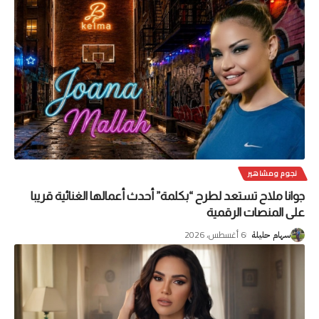
نجوم ومشاهير
جوانا ملاح تستعد لطرح “بكلمة” أحدث أعمالها الغنائية قريبا
على المنصات الرقمية
6 أغسطس، 2026
سهام حليلة