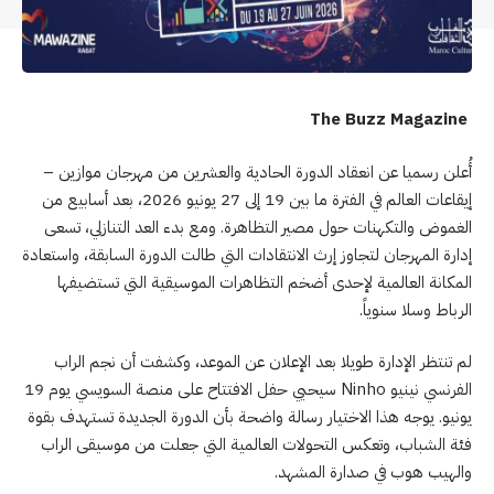
The Buzz Magazine
أُعلن رسميا عن انعقاد الدورة الحادية والعشرين من مهرجان موازين –
إيقاعات العالم في الفترة ما بين 19 إلى 27 يونيو 2026، بعد أسابيع من
الغموض والتكهنات حول مصير التظاهرة. ومع بدء العد التنازلي، تسعى
إدارة المهرجان لتجاوز إرث الانتقادات التي طالت الدورة السابقة، واستعادة
المكانة العالمية لإحدى أضخم التظاهرات الموسيقية التي تستضيفها
الرباط وسلا سنوياً.
لم تنتظر الإدارة طويلا بعد الإعلان عن الموعد، وكشفت أن نجم الراب
الفرنسي نينيو Ninho سيحيي حفل الافتتاح على منصة السويسي يوم 19
يونيو. يوجه هذا الاختيار رسالة واضحة بأن الدورة الجديدة تستهدف بقوة
فئة الشباب، وتعكس التحولات العالمية التي جعلت من موسيقى الراب
والهيب هوب في صدارة المشهد.