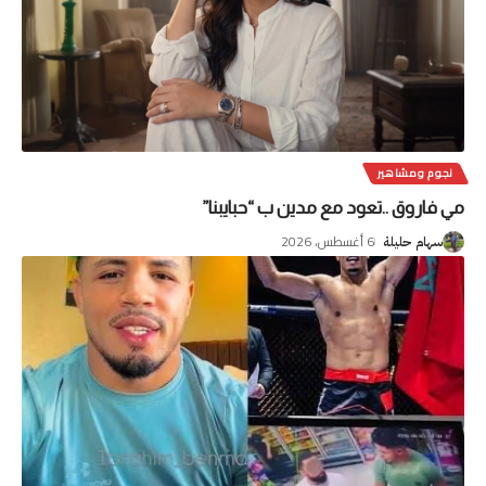
نجوم ومشاهير
مي فاروق ..تعود مع مدين ب “حبايبنا”
6 أغسطس، 2026
سهام حليلة