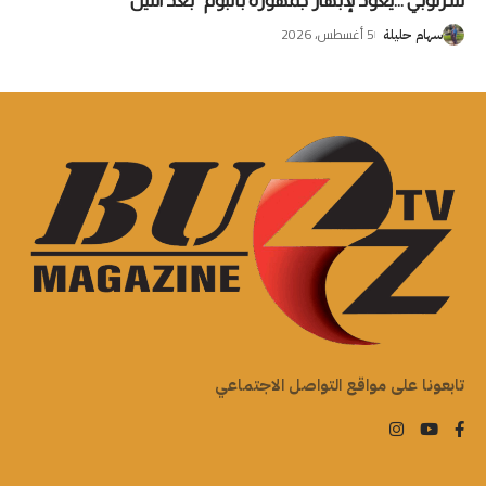
شرنوبي …يعود لإبهار جمهوره بألبوم “بعد الليل “
5 أغسطس، 2026
سهام حليلة
تابعونا على مواقع التواصل الاجتماعي