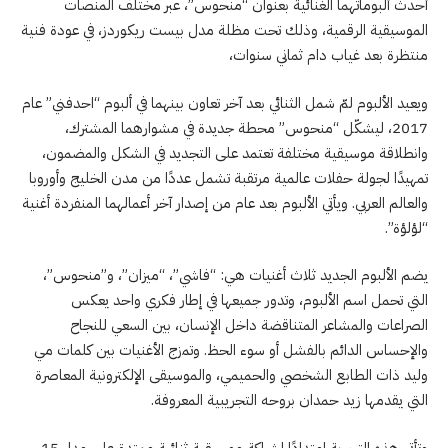
أحدث ألبوماتهما الغنائية بعنوان “منحوس”، عبر مختلف المنصات
الموسيقية الرقمية، وذلك تحت مظلة مدل بيست ريكوردز، في عودة فنية
منتظرة بعد غياب دام ثماني سنوات،
ويعيد الألبوم لمّ شمل الثنائي بعد آخر تعاون بينهما في ألبوم “احدفني” عام
2017، ليشكّل “منحوس” محطة جديدة في مشوارهما المشترك،
وانطلاقة موسيقية مختلفة تعتمد على التجديد في الشكل والمضمون،
تمهيدًا لجولة حفلات عالمية مرتقبة تشمل عددًا من مدن الخليج وأوروبا
والعالم العربي. ويأتي الألبوم بعد عام من إصدار آخر أعمالهما المنفردة أغنية
“لؤلؤة”.
يضم الألبوم الجديد ثلاث أغنيات هي: “فاشي”، “ميزان”، و”منحوس”،
التي تحمل اسم الألبوم، وتدور جميعها في إطار فكري واحد يعكس
الصراعات والمشاعر المتناقضة داخل الإنسان، بين السعي للنجاح
والإحساس الدائم بالفشل أو سوء الحظ. وتمزج الأغنيات بين كلمات مي
وليد ذات الطابع الشخصي والحميمي، والموسيقى الإلكترونية المعاصرة
التي يقدمها زيد حمدان بروحه التجريبية المعروفة.
وتأتي هذه التجربة امتدادًا لشراكة موسيقية ثنائية ممتدة على مدار 15