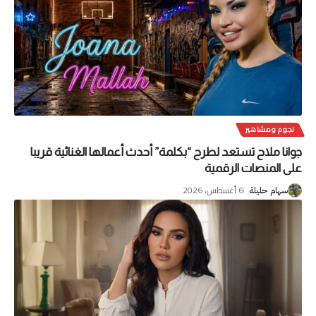
نجوم ومشاهير
جوانا ملاح تستعد لطرح “بكلمة” أحدث أعمالها الغنائية قريبا
على المنصات الرقمية
6 أغسطس، 2026
سهام حليلة