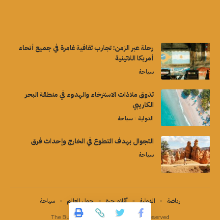
رحلة عبر الزمن: تجارب ثقافية غامرة في جميع أنحاء
أمريكا اللاتينية
سياحة
تذوق ملاذات الاسترخاء والهدوء في منطقة البحر
الكاريبي
الدولية
سياحة
التجوال بهدف التطوع في الخارج وإحداث فرق
سياحة
رياضة
الدولية
أقلام حرة
حول العالم
سياحة
The Buzz Magazine©2026 all right Reserved