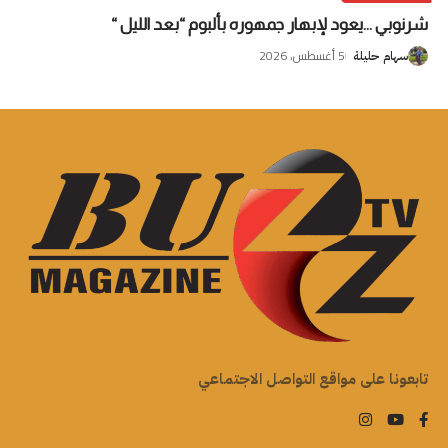
شرنوبي …يعود لإبهار جمهوره بألبوم “بعد الليل “
5 أغسطس، 2026
سهام حليلة
تابعونا على مواقع التواصل الاجتماعي