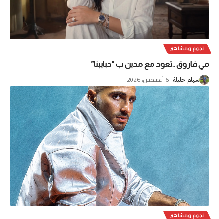
نجوم ومشاهير
مي فاروق ..تعود مع مدين ب “حبايبنا”
6 أغسطس، 2026
سهام حليلة
نجوم ومشاهير