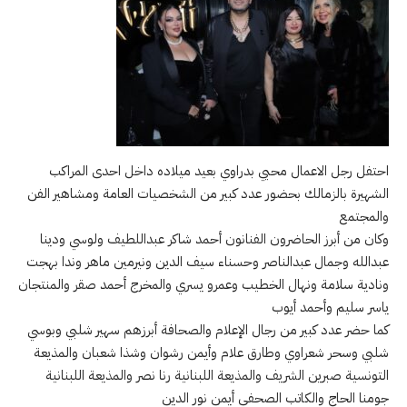
احتفل رجل الاعمال محيي بدراوي بعيد ميلاده داخل احدى المراكب
الشهيرة بالزمالك بحضور عدد كبير من الشخصيات العامة ومشاهير الفن
والمجتمع
وكان من أبرز الحاضرون الفنانون أحمد شاكر عبداللطيف ولوسي ودينا
عبدالله وجمال عبدالناصر وحسناء سيف الدين ونيرمين ماهر وندا بهجت
ونادية سلامة ونهال الخطيب وعمرو يسري والمخرج أحمد صقر والمنتجان
ياسر سليم وأحمد أيوب
كما حضر عدد كبير من رجال الإعلام والصحافة أبرزهم سهير شلبي وبوسي
شلبي وسحر شعراوي وطارق علام وأيمن رشوان وشذا شعبان والمذيعة
التونسية صبرين الشريف والمذيعة اللبنانية رنا نصر والمذيعة اللبنانية
جومنا الحاج والكاتب الصحفي أيمن نور الدين