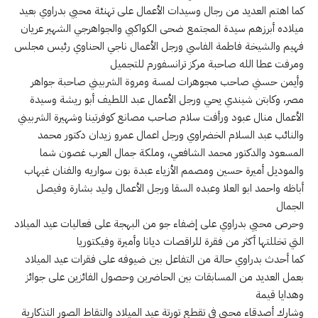
كما اهتم العديد من رجال وسيدات الأعمال على تهنئة محيي بدراوي بعيد
ميلاده أبرزهم سيدة المجتمع ضحى الكواكبي والجواهرجي الشهير عريان
فهيم والشيخة فاطمة الفاسي ورجل الأعمال ناجي الحناوي رئيس مجلس
ومرفت عطا الله صاحبة مركز ترانسفورم للتجميل
وأيمن حسني صاحب مجوهرات لمسة ومروة الشربيني صاحبة جواهر
مصر، وكابتن شيندي يحي ورجل الأعمال عبد اللطيف أبو ريشة وسيدة
الأعمال منال عبود ورأفت سلام صاحب مصانع كوفرتينا وشهيرة الشربيني
والنائب عبد السلام الخضراوي ورجل اعمال عمرو زيدان دكتور محمد
المسعود والدكتور محمد الشافعي، وملكة جمال العرب غصون شما
والموديل أميرة حسين ومصمم الأزياء عبدة بون سواريه والفنان غيهاب
أباظه واحمد ابو العلا وعبده السقا ورجل الأعمال وليد بشارة وفيصل
الجمال
وحرص محيي بدراوي على إضفاء جو من البهجة على فعاليات عيد الميلاد
التي تخللتها أكثر من فقرة للراقصات ديانا وأميرة وفيكتوريا
كما أحدث بدراوي حالة من التفاعل بين ضيوفه على فقرات عيد الميلاد
بعمل العديد من المسابقات بين الحاضرين وحصول الفائزين على جوائز
وهدايا قيمة
وشارك أصدقاء محيي في تقطع تورتة عيد الميلاد والتقاط الصور التذكارية