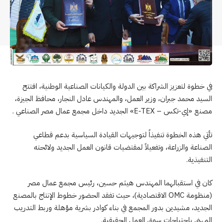
في خطوة لتعزيز الشراكة بين الدولة والكيانات الصناعية الوطنية، افتتح
السيد محمد جبران، وزير العمل، والمهندس عادل النجار، محافظ الجيزة،
مصنع «إي-تكس – E-TEX» الجديد داخل مجمع عمال مصر الصناعي .
تأتي هذه الخطوة تنفيذاً لتوجيهات القيادة السياسية بدعم قطاعي
الصناعة والزراعة، وتفعيلاً لمقتضيات قانون العمل الجديد ولائحته
التنفيذية.
كان في استقبالهما المهندس هيثم حسين، رئيس مجمع عمال مصر
(منظومة OMC الاقتصادية)، حيث تفقد الحضور خطوط الإنتاج بالمصنع
الجديد، مشيدين بدور المجمع في بناء كوادر بشرية مؤهلة وربط التدريب
المهني باحتياجات سوق العمل الحقيقية.