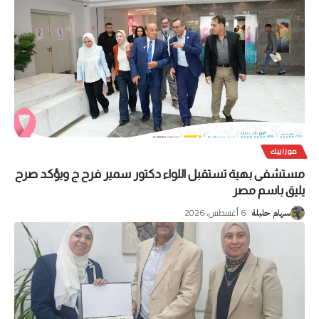
موزاييك
مستشفى بهية تستقبل اللواء دكتور سمير فرح ج ويؤكد صرح
يليق باسم مصر
6 أغسطس، 2026
سهام حليلة