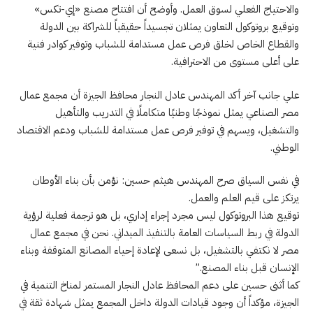
والاحتياج الفعلي لسوق العمل. وأوضح أن افتتاح مصنع «إي-تكس»
وتوقيع بروتوكول التعاون يمثلان تجسيداً حقيقياً للشراكة بين الدولة
والقطاع الخاص لخلق فرص عمل مستدامة للشباب وتوفير كوادر فنية
على أعلى مستوى من الاحترافية.
علي جانب آخر أكد المهندس عادل النجار محافظ الجيزة أن مجمع عمال
مصر الصناعي يمثل نموذجًا وطنيًا متكاملًا في التدريب والتأهيل
والتشغيل، ويسهم في توفير فرص عمل مستدامة للشباب ودعم الاقتصاد
الوطني.
في نفس السياق صرح المهندس هيثم حسين: نؤمن بأن بناء الأوطان
يرتكز على قيم العلم والعمل.
توقيع هذا البروتوكول ليس مجرد إجراء إداري، بل هو ترجمة فعلية لرؤية
الدولة في ربط السياسات العامة بالتنفيذ الميداني. نحن في مجمع عمال
مصر لا نكتفي بالتشغيل، بل نسعى لإعادة إحياء المصانع المتوقفة وبناء
الإنسان قبل بناء المصنع.”
كما أثنى حسين على دعم المحافظ عادل النجار المستمر لمناخ التنمية في
الجيزة، مؤكداً أن وجود قيادات الدولة داخل المجمع يمثل شهادة ثقة في