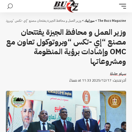
The Buzz Magazine
>
موزاييك
>
وزير العمل و محافظ الجيزة يفتتحان مصنع “إي -تكس “وبروتوكول تعاون مع OMC وإشادات برؤية المن
وزير العمل و محافظ الجيزة يفتتحان
مصنع “إي -تكس “وبروتوكول تعاون مع
OMC وإشادات برؤية المنظومة
ومشروعاتها
سهام حليلة
آخر تحديث: 2025/12/17 at 11:33 مساءً