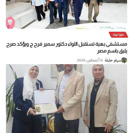
موزاييك
مستشفى بهية تستقبل اللواء دكتور سمير فرح ج ويؤكد صرح
يليق باسم مصر
6 أغسطس، 2026
سهام حليلة