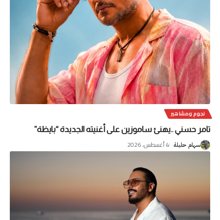
نجوم ومشاهير
تامر حسني ..يهنئ ساموزين على أغنيته الجديدة “بايظة”
4 أغسطس، 2026
سهام حليلة