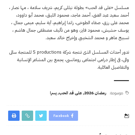
مسلسل «على قد الحب» بطولة نيللى كريم، شريف سلامة ، مها نصار ،
أحمد سعيد عبد الغنى، أحمد ماجد، محمود الليثى، محمد أبو داوود،
محمد على رزق، صفاء الطوخى، راندا إبراهيم، آية سليم، ميمى جمال ،
يوسف حشيش، محمود فايز، وهو من تأليف مصطفى جمال هاشم ،
تسبيح ماهر و محمد الشخيبي وإخراج خالد سعيد.
تدور أحداث المسلسل الذى تنتجه شركة S productions للمنتجة سالى
والى، فى إطار درامى اجتماعى رومانسى، يجمع بين المشاعر الإنسانية
والتفاصيل العائلية.
موسومة:
رمضان 2026
,
على قد الحب
,
يسرا
Facebook