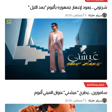
شرنوبي …يعود لإبهار جمهوره بألبوم “بعد الليل “
5 أغسطس، 2026
سهام حليلة
نجوم ومشاهير
ساموزين …يطرح “عيشني”عنوان الميني ألبوم
5 أغسطس، 2026
سهام حليلة