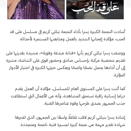
أشادت النجمة الكبيرة يسرا بأداء النجمة نيللي كريم في مسلسل على قد
الحب، مؤكدة إعجابها الشديد بالعمل ومتابعتها المستمرة لأحداثه.
ووصفت يسرا نيللي كريم بأنها «فنانة مبدعة وقوية»، مشيدة بقدرتها على
تقديم شخصية مركبة بإحساس صادق وحضور قوى على الشاشة، مشيرة
إلى أن أداءها يحمل نضجًا واضحًا ويعكس خبرتها الكبيرة في اختيار الأدوار
المؤثرة.
كما أثنت يسرا على المستوى العام للمسلسل، مؤكدة أن العمل يقدم
دراما إنسانية راقية تستحق المشاهدة، وأنه من الأعمال التي استطاعت
جذب الجمهور بصدق طرحها وقوة عناصرها الفنية.
إشادة يسرا بنيللي كريم لاقت تفاعلًا واسعًا بين الجمهور، الذي اعتبرها
شهادة تقدير مهمة من نجمة كبيرة لمسيرة فنية ناجحة ومتجددة.