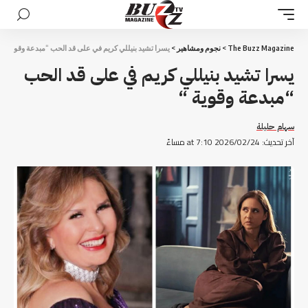
The Buzz Magazine
>
نجوم ومشاهير
>
يسرا تشيد بنيللي كريم في على قد الحب “مبدعة وقوية “
يسرا تشيد بنيللي كريم في على قد الحب
“مبدعة وقوية “
سهام حليلة
آخر تحديث: 2026/02/24 at 7:10 مساءً