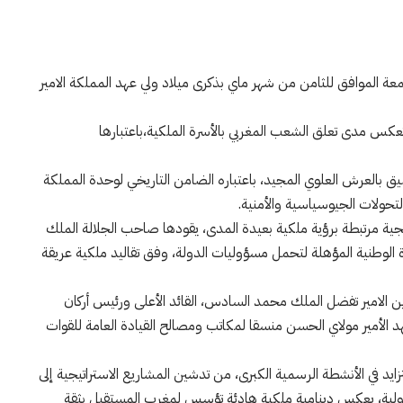
معة الموافق للثامن من شهر ماي بذكرى ميلاد ولي عهد المملكة الامير
كس مدى تعلق الشعب المغربي بالأسرة الملكية،باعتبارها
يق بالعرش العلوي المجيد، باعتباره الضامن التاريخي لوحدة المملكة
لتحولات الجيوسياسية والأمنية.
تيجية مرتبطة برؤية ملكية بعيدة المدى، يقودها صاحب الجلالة الملك
لوطنية المؤهلة لتحمل مسؤوليات الدولة، وفق تقاليد ملكية عريقة
رين الامير تفضل الملك محمد السادس، القائد الأعلى ورئيس أركان
هد الأمير مولاي الحسن منسقا لمكاتب ومصالح القيادة العامة للقوات
زايد في الأنشطة الرسمية الكبرى، من تدشين المشاريع الاستراتيجية إلى
دولية، يعكس دينامية ملكية هادئة تؤسس لمغرب المستقبل بثقة