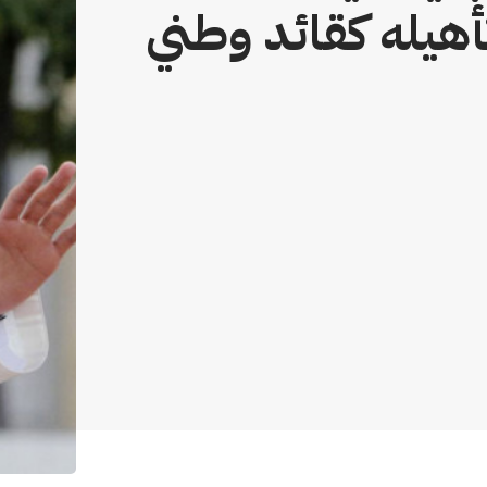
تأهيله كقائد وطني