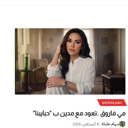
نجوم ومشاهير
مي فاروق ..تعود مع مدين ب “حبايبنا”
6 أغسطس، 2026
سهام حليلة