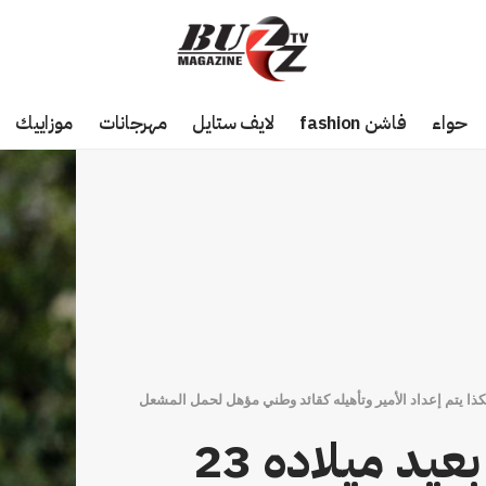
حواء
فاشن fashion
لايف ستايل
مهرجانات
موزاييك
ولي عهد المملكة يحتفل بعيد ميلاده 23