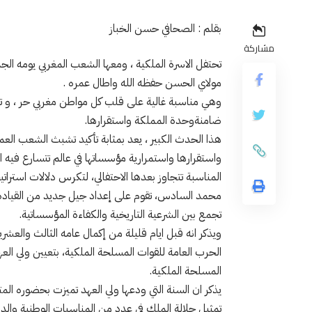
بقلم : الصحافي حسن الخباز
مشاركة
تحتفل الاسرة الملكية ، ومعها الشعب المغربي يومه الج
مولاي الحسن حفظه الله واطال عمره .
وهي مناسبة غالية على قلب كل مواطن مغربي حر ، و تع
ضامنةوحدة المملكة واستقرارها.
هذا الحدث الكبير ، يعد بمثابة تأكيد تشبث الشعب العم
واستقرارها واستمرارية مؤسساتها في عالم تتسارع فيه ا
المناسبة تتجاوز بعدها الاحتفالي، لتكرس دلالات استرا
محمد السادس، تقوم على إعداد جيل جديد من القيادة ا
تجمع بين الشرعية التاريخية والكفاءة المؤسساتية.
ويذكر انه قبل ايام قليلة من إكمال عامه الثالث والعش
الحرب العامة للقوات المسلحة الملكية، بتعيين ولي الع
المسلحة الملكية.
يذكر ان السنة التي ودعها ولي العهد تميزت بحضوره المت
تمثيل جلالة الملك في عدد من المناسبات الوطنية وال