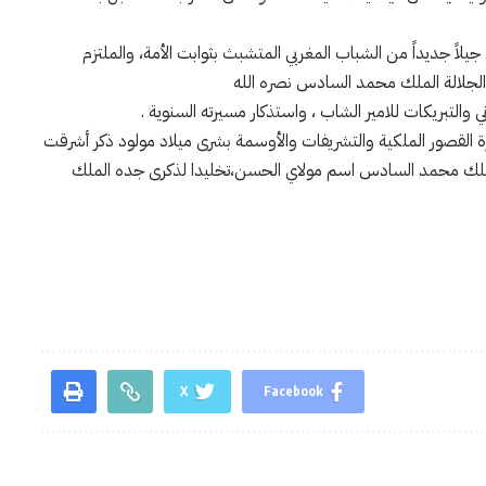
لاً جديداً من الشباب المغربي المتشبث بثوابت الأمة، والملتزم
الجلالة الملك محمد السادس نصره الله
ي والتبريكات للامير الشاب ، واستذكار مسيرته السنوية .
بيوم 8 مايو 2003،حين زفت وزارة القصور الملكية والتشريفات والأوسمة بشرى ميلاد مولود ذكر أشرقت
ه الملك محمد السادس اسم مولاي الحسن،تخليدا لذكرى جده الملك
X
Facebook