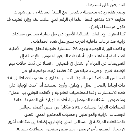
المشرفين غلى تسييرها .
وتعتبر هذه زيادة ملحوظة بالقياس مع السنة السابقة ، والتي شهدت
متابعة 137 منتخبا فقط ، علما ان الرقم الذي اعلنت عنه وزارة لفتيت قد
يكون مرشحا للارتفاع .
كما اسفرت الإجراءات القضائية الأخيرة عن حل ثمانية مجالس جماعات
ترابية بعد نزاعات داخلية اضرت بسير عمل هذه الجماعات .
و اكدت الوزارة الوصية وجود 26 استشارة قانونية تتعلق بفقدان الأهلية
الانتخابية، إحداها تتعلق بأخلاقيّات المرفق العمومي، بالإضافة إلى
التعويضات عن المهام أو التنقل في قضيتين، . فضلا عن ثلاث حالات تهم
الإقامة خارج الوطن، ناهيك عن 20 قضية ترتبط بوضعية أو حل
المجالس الجماعية الترابية، و3 بالمجال العقاري والتعمير، بالاضافة الى 14
ذات ارتباط بالمجال المالي والإداري. وأورد المستند أنه “تمت الإجابة على
هذه الاستشارات وفقا للمقتضيات القانونية والأنظمة الجاري بها العمل”.
وبخصوص الشكايات المتوصل بها، أفادت الوزارة بأن المديرية العامة
للجماعات الترابية توصلت بـ 291 شكاية من بعض أعضاء مجالس
الجماعات الترابية والمواطنين وجمعيات المجتمع المدني، تتعلق
بالمخالفات المرتكبة في المجالين المالي والإداري، إضافة إلى شكايات أخرى
في مجال التعمير، وأخرى تخص ربط بعض منتخبي الجماعات مصالح