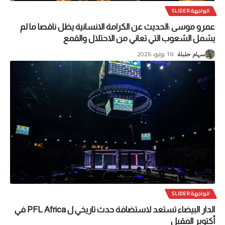
الواجهة SLIDER
عمرو موسى :الحديث عن الكرامة الانسانية يظل ناقصا ما لم
يشمل الشعوب التي تعاني من الاحتلال والقمع
16 يونيو، 2026
سهام حليلة
الواجهة SLIDER
الدار البيضاء تستعد لاستضافة حدث تاريخي ل PFL Africa في
أكتوبر المقبل