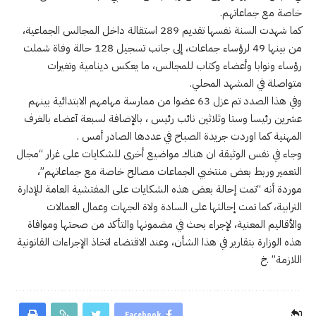
خاصة مع جماعاتهم.
كما شهدت السنة نفسها تقديم 289 استقالة داخل المجالس الجماعية،
من بينها 49 لرؤساء جماعات، إلى جانب تسجيل 128 حالة وفاة شملت
رؤساء ونوابا وأعضاء وكتاب للمجالس، ما يعكس دينامية وتغيرات
متواصلة في المشهد المحلي.
وفي هذا الصدد تم عزل 63 عضوا من ممارسة مهامهم الابتدائية بينهم
عشرين رئيسا وستا وثلاثين نائب رئيس ، بالإضافة لسبعة آعضاء بالغرف
المهنية كما اوردت جريدة الصباح في عددها الصادر أمس .
وجاء في نفس الوثيقة ان هناك مواضيع أخرى للشكايات على غرار “مجال
التعمير وربط بعض منتخبي الجماعات مصالح خاصة مع جماعاتهم”،
موردة أنه “تمت إحالة بعض هذه الشكايات على المفتشية العامة للإدارة
الترابية، كما تمت إحالتها على السادة ولاة الجهات وعمال العمالات
والأقاليم المعنية، لإجراء بحث في مضمونها والتأكد من صحتها وموافاة
هذه الوزارة بتقارير في هذا الشأن، وعند الاقتضاء اتخاذ الإجراءات القانونية
اللازمة” .خ
Facebook