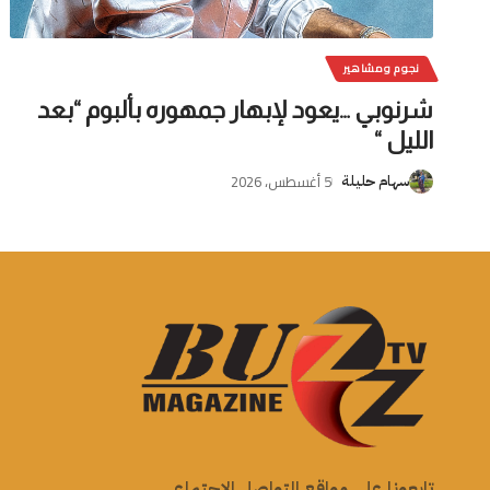
نجوم ومشاهير
شرنوبي …يعود لإبهار جمهوره بألبوم “بعد
الليل “
5 أغسطس، 2026
سهام حليلة
تابعونا على مواقع التواصل الاجتماعي