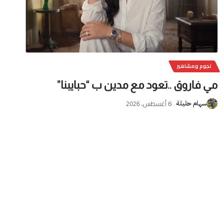
نجوم ومشاهير
مي فاروق ..تعود مع مدين ب “حبايبنا”
6 أغسطس، 2026
سهام حليلة