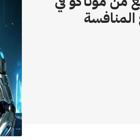
Lumin يسطع من موناكو في
 المنافسة