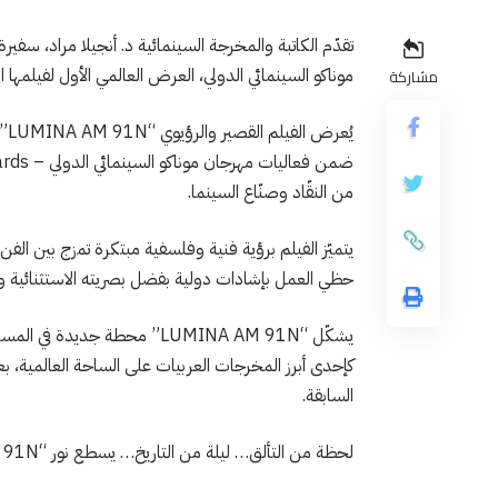
موناكو السينمائي الدولي، العرض العالمي الأول لفيلمها القصير والرؤيوي المبتك
مشاركة
يُ
من النقّاد وصنّاع السينما.
يتميّز الفيلم برؤية فنية وفلسفية مبتكرة تمزج بين الفن،
حظي العمل بإشادات دولية بفضل بصريته الاستثنائية ورسا
يشكّل “LUMINA AM 91N” محطة جد
كإحدى أبرز المخرجات العربيات على الساحة العالمية، ب
السابقة.
لحظة من التألق… ليلة من التاريخ… يسطع نور “LUMINA AM 91N” من موناكو.