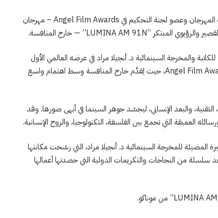
تقدّم الكاتبة والمخرجة السينمائية د. أنجيلا مراد، سفيرة المهرجان وعضو لجنة التحكيم في Angel Film Awards – مهرجان
ر “LUMINA AM 91N” — خارج المنافسة.
عرض الفيلم القصير والرؤيوي “LUMINA AM 91N” للكاتبة والمخرجة السينمائية د. أنجيلا مراد في عرضه العالمي الأول
ضمن فعاليات مهرجان موناكو السينمائي الدولي – Angel Film Awards، حيث يُقدَّم خارج المنافسة وسط اهتمام واسع
 التقنية، والبعد الإنساني، ليجسّد جوهر السينما في أبهى صورها. وقد
ئله العميقة التي تجمع بين الفلسفة، التكنولوجيا، والروح الإنسانية.
يدة في المسيرة المضيئة للمخرجة السينمائية د. أنجيلا مراد، التي رسّخت مكانتها
عد سلسلة من النجاحات والتكريمات الدولية التي حصدتها أعمالها