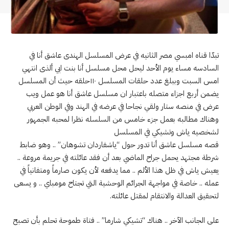
تبدّا قناه امبسي مصر الثانيه في عرض المسلسل الهندى عاشق أنا في
السادسه مساء يوم الأحد ليحل محل مسلسل أنا بنت ابي ألذى انتهي
امس السبت وببلغ عدد حلقات المسلسل ١١٠حلقه حيث أن المسلسل
يضمن أربع اجزاء متصله باعتبار ان مسلسل عاشق أنا هو عمل ويب
عرض في منصه ستار ولقي نجاحا في عرضه في الهند وفي الوطن العربي
وهناك مطالبه بعمل جزء خامس من السلسله نظرا لمحبه الجمهور
لشخصيه ياش وتشيكي في المسلسل
قصه مسلسل عاشق أنا تدور حول “ياشفاردان تشوهان” .. وهو ضابط
شرطة مجتهد يحمل جراح الماضي بعد أن فقد عائلته في جريمة مروعة ..
يعيش ياش في ظل هذا الألم .. مما يدفعه لأن يكون صارماً ومتفانياً في
عمله .. خاصة في مواجهة الجرائم الوحشية التي تجتاح مومباي .. و يسعى
لتحقيق العدالة والانتقام لمقتل عائلته.
على الجانب الآخر .. هناك “تشيكي شارما” .. فتاة طموحة تحلم بأن تصبح