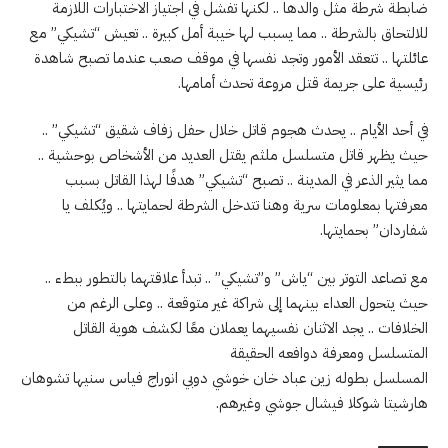
ضابطة شرطة مثل والدها .. لكنها تفشل في اجتياز الاختبارات اللازمة
للالتحاق بالشرطة .. مما يسبب لها خيبة أمل كبيرة .. تعيش “تشيكي” مع
عائلتها .. تتعقد الأمور وتجد نفسها في موقف صعب عندما تصبح شاهدة
رئيسية على جريمة قتل مروعة تحدث أمامها.
في أحد الأيام .. يحدث هجوم قاتل خلال حفل زفاف شقيق “تشيكي” ..
حيث يظهر قاتل متسلسل ملثم يقتل العديد من الأشخاص بوحشية ..
مما يثير الذعر في المدينة .. تصبح “تشيكي” هدفًا لهذا القاتل بسبب
معرفتها بمعلومات سرية وهنا تتدخل الشرطة لحمايتها .. ويُكلف يا
شفاردان” بحمايتها.
مع تصاعد التوتر بين “ياش” و”تشيكي” .. تبدأ علاقتهما بالتطور ببطء ..
حيث يتحول العداء بينهما إلى شراكة غير متوقعة .. وعلى الرغم من
الخلافات .. يجد الاثنان نفسيهما يعملان معًا لكشف هوية القاتل
المتسلسل ومعرفة دوافعه الحقيقة
المسلسل بطوله زين عباد خان خوشي دوبي انوراج فياس سنيها تشوهان
هارشيتا شوكلا فيشال جوشي وغيرهم.